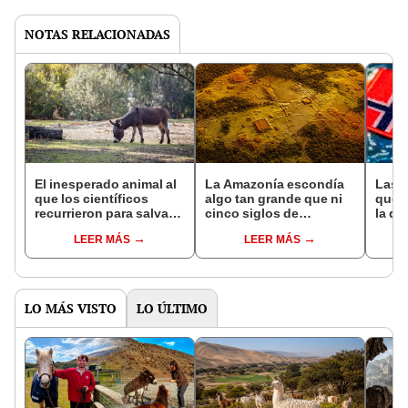
NOTAS RELACIONADAS
El inesperado animal al
La Amazonía escondía
Las 
que los científicos
algo tan grande que ni
que s
recurrieron para salvar
cinco siglos de
la de
la naturaleza: la
exploraciones lograron
pose
LEER MÁS
LEER MÁS
reintroducción de un
encontrarlo: el hallazgo
simil
asno salvaje está
podría cambiar todo lo
convirtiendo el desierto
que se sabía sobre su
en un paisaje con más
pasado
vida
LO MÁS VISTO
LO ÚLTIMO