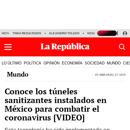
HOY
TINKA RESULTADOS
ALEJANDRO TOLEDO
KENJI FUJIMORI
PRECIO
LO ÚLTIMO
POLÍTICA
OPINIÓN
ECONOMÍA
SOCIEDAD
MUNDO
CIE
Mundo
07 Abr 2020 | 17:15 h
Conoce los túneles
sanitizantes instalados en
México para combatir el
coronavirus [VIDEO]