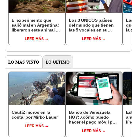
El experimento que
Los 3 ÚNICOS países
Las 
salió mal en Argentina:
del mundo que tienen
que s
liberaron este animal y
las 5 vocales en su
la de
ahora destruye los
nombre: América cuenta
pose
LEER MÁS
LEER MÁS
bosques milenarios de
con uno
simil
la Patagonia
LO MÁS VISTO
LO ÚLTIMO
Ceuta: moros en la
Banco de Venezuela
Esta
costa, por Mirko Lauer
HOY: ¿cómo puedo
anun
hacer el pago móvil por
línea
LEER MÁS
SMS y BDV en línea?
US$20
LEER MÁS
Guía oficial PASO A
alivia
PASO
econ