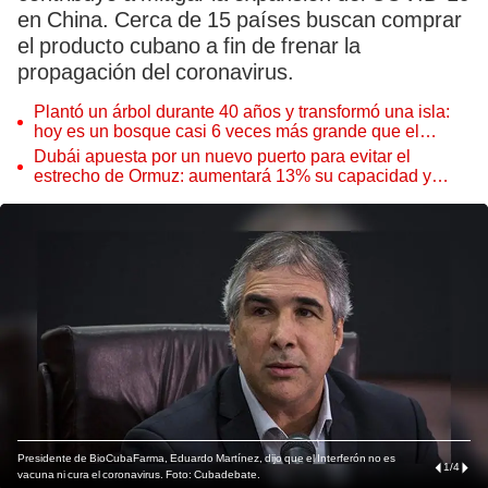
en China. Cerca de 15 países buscan comprar
el producto cubano a fin de frenar la
propagación del coronavirus.
Plantó un árbol durante 40 años y transformó una isla:
hoy es un bosque casi 6 veces más grande que el
Parque de las Leyendas
Dubái apuesta por un nuevo puerto para evitar el
estrecho de Ormuz: aumentará 13% su capacidad y
reforzará el comercio mundial
Presidente de BioCubaFarma, Eduardo Martínez, dijo que el Interferón no es
1
/
4
vacuna ni cura el coronavirus. Foto: Cubadebate.