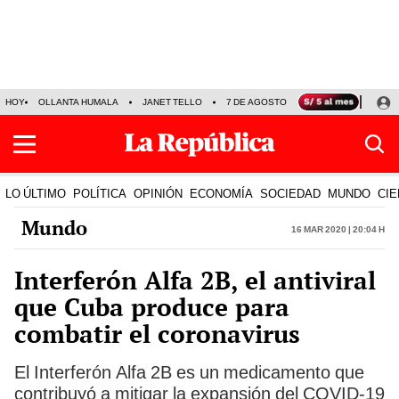
HOY
OLLANTA HUMALA
JANET TELLO
7 DE AGOSTO
TINKA RESULTADOS
LO ÚLTIMO
POLÍTICA
OPINIÓN
ECONOMÍA
SOCIEDAD
MUNDO
CIE
Mundo
16 Mar 2020 | 20:04 h
Interferón Alfa 2B, el antiviral
que Cuba produce para
combatir el coronavirus
El Interferón Alfa 2B es un medicamento que
contribuyó a mitigar la expansión del COVID-19