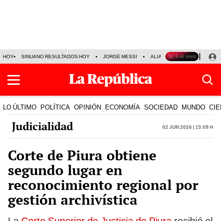
HOY
SINUANO RESULTADOS HOY
JORGE MESSI
ALIANZA LIMA VS SPORT BO
LO ÚLTIMO
POLÍTICA
OPINIÓN
ECONOMÍA
SOCIEDAD
MUNDO
CIE
Judicialidad
02 Jun 2026 | 15:09 h
Corte de Piura obtiene
segundo lugar en
reconocimiento regional por
gestión archivística