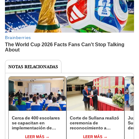
NOTAS RELACIONADAS
Cerca de 400 escolares
Corte de Sullana realizó
Juzga
se capacitan en
ceremonia de
Sulla
implementación de
reconocimiento a
dema
Justicia de Paz Escolar
servidora Manuela
y rec
LEER MÁS
LEER MÁS
en dos instituciones
Esperanza Vegas Gomez
parti