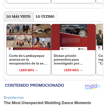
educativas de la
de Ci
provincia de Talara
LO MÁS VISTO
LO ÚLTIMO
Corte de Lambayeque
Dictan prisión
Cort
avanza en la
preventiva para
impu
recuperación de la sede
investigado por
“Cam
judicial San José
presunto robo agravado
Justi
LEER MÁS
LEER MÁS
contra madre de familia
la vi