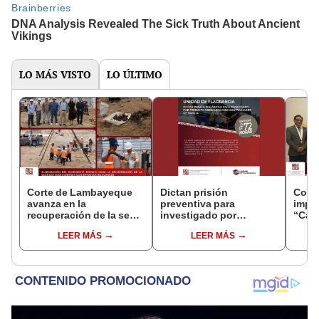
LO MÁS VISTO
LO ÚLTIMO
Corte de Lambayeque
Dictan prisión
Cort
avanza en la
preventiva para
impu
recuperación de la sede
investigado por
“Cam
judicial San José
presunto robo agravado
Justi
LEER MÁS
LEER MÁS
contra madre de familia
la vi