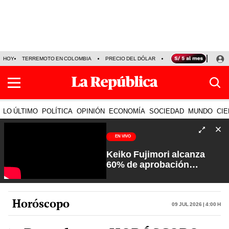
HOY
TERREMOTO EN COLOMBIA
PRECIO DEL DÓLAR
KEIKO FUJIMORI
P
LO ÚLTIMO
POLÍTICA
OPINIÓN
ECONOMÍA
SOCIEDAD
MUNDO
CIE
EN VIVO
Keiko Fujimori alcanza
60% de aprobación
ciudadana | Sin Guion con
Rosa María Palacios
Horóscopo
09 Jul 2026 | 4:00 h