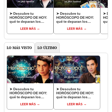
➤ Descubre tu
➤ Descubre tu
➤ De
HORÓSCOPO DE HOY:
HORÓSCOPO DE HOY:
HORÓ
qué te deparan los
qué te deparan los
qué t
astros este 8 de julio,
astros este 7 de julio,
astro
LEER MÁS
LEER MÁS
según Jhan Sandoval
según Jhan Sandoval
segú
LO MÁS VISTO
LO ÚLTIMO
➤ Descubre tu
➤ Descubre tu
HORÓSCOPO DE HOY:
HORÓSCOPO DE HOY:
qué te deparan los
qué te deparan los
astros este lunes 10 de
astros este domingo 9
LEER MÁS
LEER MÁS
agosto, según Jhan
de agosto, según Jhan
Sandoval
Sandoval