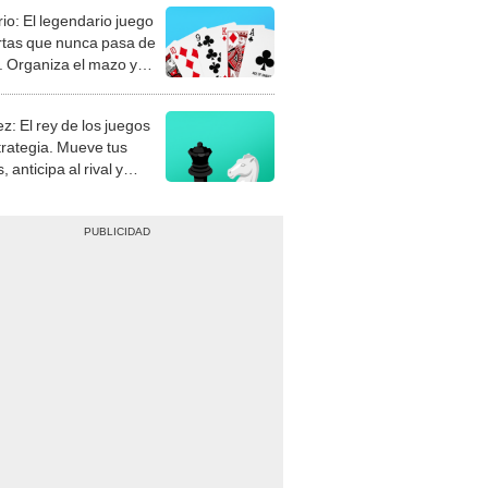
rio: El legendario juego
rtas que nunca pasa de
 Organiza el mazo y
stra tu habilidad.
z: El rey de los juegos
trategia. Mueve tus
, anticipa al rival y
gue el jaque mate.