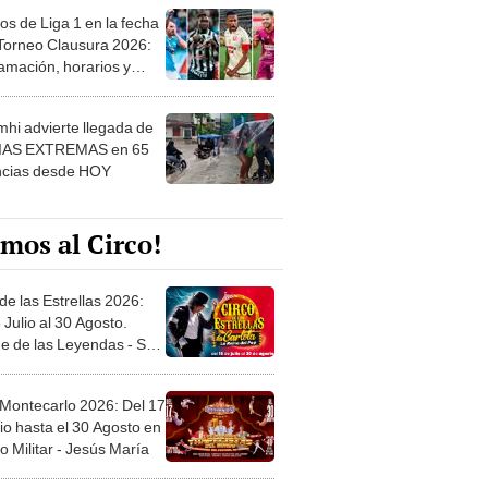
os de Liga 1 en la fecha
 Torneo Clausura 2026:
amación, horarios y
 ver
hi advierte llegada de
IAS EXTREMAS en 65
ncias desde HOY
mos al Circo!
de las Estrellas 2026:
 Julio al 30 Agosto.
e de las Leyendas - San
l
 Montecarlo 2026: Del 17
io hasta el 30 Agosto en
o Militar - Jesús María