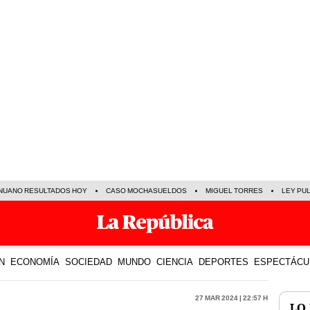
NUANO RESULTADOS HOY
CASO MOCHASUELDOS
MIGUEL TORRES
LEY PU
N
ECONOMÍA
SOCIEDAD
MUNDO
CIENCIA
DEPORTES
ESPECTÁCU
27 Mar 2024 | 22:57 h
LO