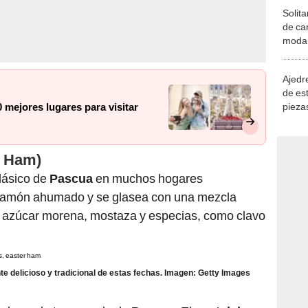
Solita
de ca
moda.
demue
Ajedre
de es
piezas
mejores lugares para visitar
consi
r Ham)
lásico de
Pascua
en muchos hogares
jamón ahumado y se glasea con una mezcla
, azúcar morena, mostaza y especias, como clavo
 delicioso y tradicional de estas fechas. Imagen: Getty Images
pular en la temporada de
Pascua
. El
pastel de