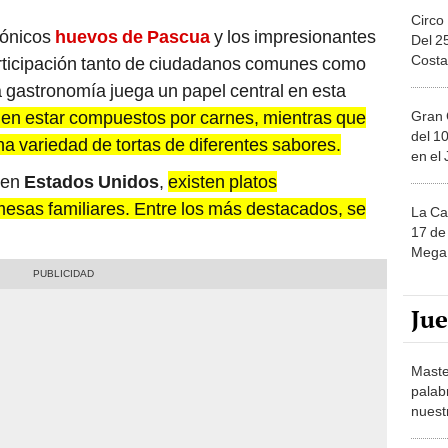
Circo
cónicos
huevos de Pascua
y los impresionantes
Del 2
Costa
rticipación tanto de ciudadanos comunes como
 gastronomía juega un papel central en esta
elen estar compuestos por carnes, mientras que
Gran 
del 10
na variedad de tortas de diferentes sabores.
en el
en
Estados Unidos
,
existen platos
mesas familiares. Entre los más destacados, se
La Ca
17 de 
Mega 
Ju
Maste
palab
nuest