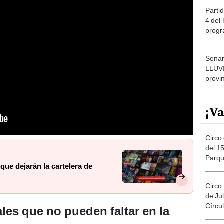
Partid
4 del
progr
dónde
Senam
LLUV
provi
¡Va
Circo 
del 15
Parqu
 que dejarán la cartelera de
Migue
Circo
de Jul
Círcul
les que no pueden faltar en la