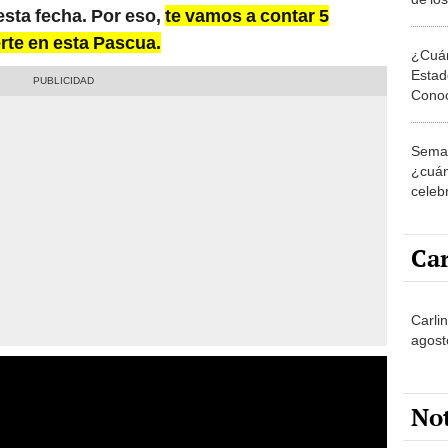
sta fecha. Por eso,
te vamos a contar 5
el no
te en esta Pascua.
¿Cuán
Estad
Conoc
Sund
Seman
¿cuán
celeb
Car
Carlin
agost
No