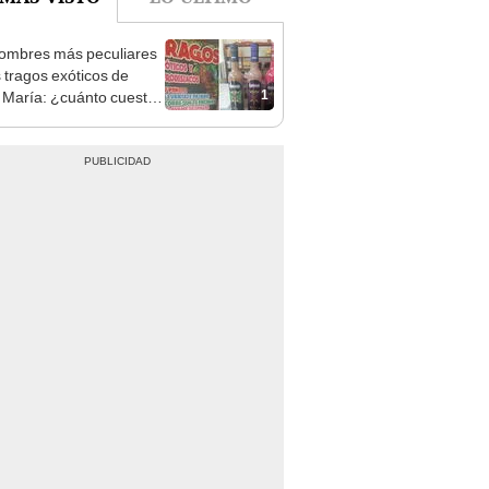
ombres más peculiares
s tragos exóticos de
1
 María: ¿cuánto cuestan
 tienen?