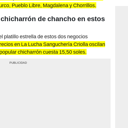
Surco, Pueblo Libre, Magdalena y Chorrillos.
chicharrón de chancho en estos
l platillo estrella de estos dos negocios
recios en La Lucha Sanguchería Criolla oscilan
 popular chicharrón cuesta 15,50 soles.