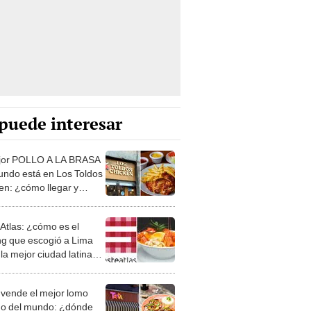
puede interesar
jor POLLO A LA BRASA
undo está en Los Toldos
en: ¿cómo llegar y
o cuesta?
 Atlas: ¿cómo es el
ng que escogió a Lima
la mejor ciudad latina
comer?
 vende el mejor lomo
do del mundo: ¿dónde