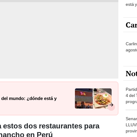
está 
Car
Carli
agost
No
Partid
4 del
o del mundo: ¿dónde está y
progr
dónde
Senam
 estos dos restaurantes para
LLUV
provi
hancho en Perú