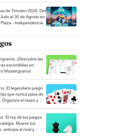
sa de Timoteo 2026: Del
Julio al 30 de Agosto en
Plaza - Independencia
egos
rgrama: ¡Descubre las
ras escondidas en
ro Mastergrama!
rio: El legendario juego
rtas que nunca pasa de
 Organiza el mazo y
stra tu habilidad.
z: El rey de los juegos
trategia. Mueve tus
, anticipa al rival y
gue el jaque mate.