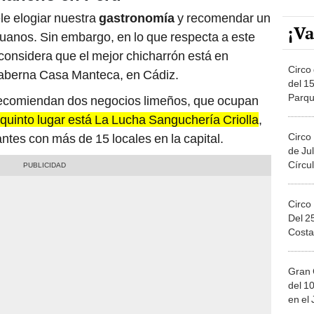
le elogiar nuestra
gastronomía
y recomendar un
¡Va
uanos. Sin embargo, en lo que respecta a este
n considera que el mejor chicharrón está en
Circo 
Taberna Casa Manteca, en Cádiz.
del 15
Parqu
 recomiendan dos negocios limeños, que ocupan
Migue
 quinto lugar está La Lucha Sanguchería Criolla
,
Circo
tes con más de 15 locales en la capital.
de Jul
Círcul
Circo
Del 2
Costa
Gran 
del 10
en el