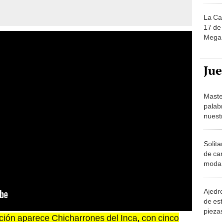
La Ca
17 de 
Mega 
Ju
Maste
palab
nuest
Solita
de ca
moda.
demue
Ajedre
de es
piezas
ición aparece Chicharrones del Inca, con cinco
consi