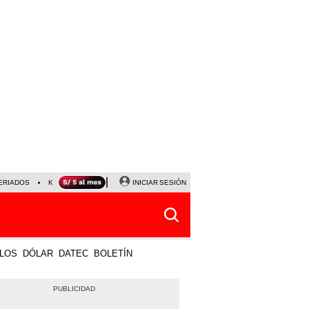
ERIADOS
KEIKO FUJIMORI
NALDY SALDAÑA
INICIAR SESIÓN
JAVIER MILEI
PARTIDOS DE
LOS
DÓLAR
DATEC
BOLETÍN