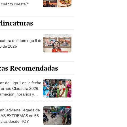
y cuánto cuesta?
lincaturas
ncatura del domingo 9 de
o de 2026
tas Recomendadas
os de Liga 1 en la fecha
 Torneo Clausura 2026:
amación, horarios y
 ver
hi advierte llegada de
IAS EXTREMAS en 65
ncias desde HOY