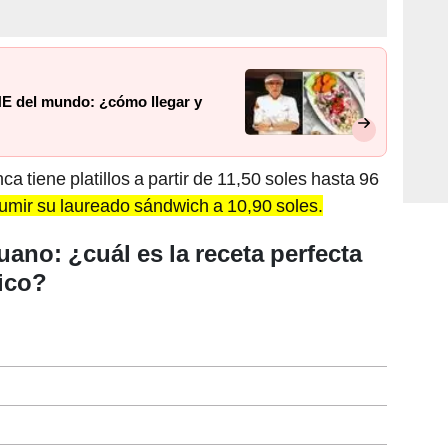
E del mundo: ¿cómo llegar y
ca tiene platillos a partir de 11,50 soles hasta 96
umir su laureado sándwich a 10,90 soles.
uano: ¿cuál es la receta perfecta
sico?