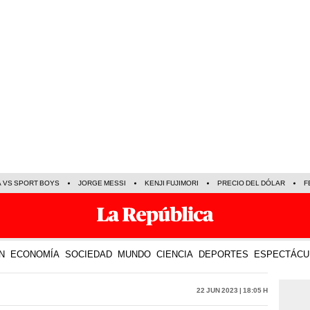
A VS SPORT BOYS
JORGE MESSI
KENJI FUJIMORI
PRECIO DEL DÓLAR
F
N
ECONOMÍA
SOCIEDAD
MUNDO
CIENCIA
DEPORTES
ESPECTÁCU
22 Jun 2023 | 18:05 h