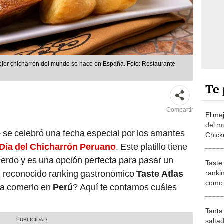
mejor chicharrón del mundo se hace en España. Foto: Restaurante
Te 
Compartir
El me
del m
o
se celebró una fecha especial por los amantes
Chick
cuánt
Día del Chicharrón Peruano
. Este platillo tiene
cerdo y es una opción perfecta para pasar un
Taste
el reconocido ranking gastronómico
Taste Atlas
ranki
como 
ra comerlo en
Perú
? Aquí te contamos cuáles
para 
Tanta
salta