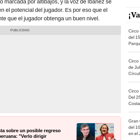
o marcada por altibajos, y la voz de Ibáñez se
 el potencial del jugador. Es por eso que el
¡Va
nte que el jugador obtenga un buen nivel.
Circo 
del 15
Parqu
Migue
Circo
de Jul
Círcul
Circo
Del 2
Costa
Gran 
del 10
ta sobre un posible regreso
en el
eruana: "Verlo dirigir