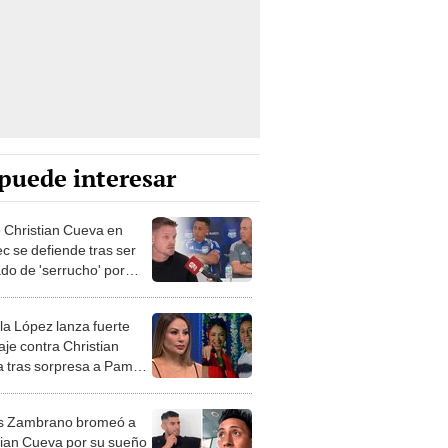
puede interesar
 Christian Cueva en
c se defiende tras ser
do de 'serrucho' por
 Célico: "Traté de buscar
a López lanza fuerte
je contra Christian
 tras sorpresa a Pamela
: “Dejar a su hijo sin
s Zambrano bromeó a
tian Cueva por su sueño