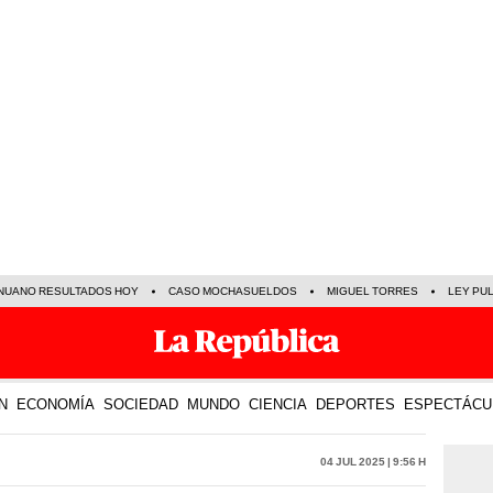
NUANO RESULTADOS HOY
CASO MOCHASUELDOS
MIGUEL TORRES
LEY PU
N
ECONOMÍA
SOCIEDAD
MUNDO
CIENCIA
DEPORTES
ESPECTÁCU
04 Jul 2025 | 9:56 h