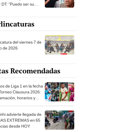
r DT: "Puedo ser su
ente para que no se
rrilen todos"
lincaturas
catura del viernes 7 de
o de 2026
tas Recomendadas
os de Liga 1 en la fecha
 Torneo Clausura 2026:
amación, horarios y
 ver
hi advierte llegada de
IAS EXTREMAS en 65
ncias desde HOY