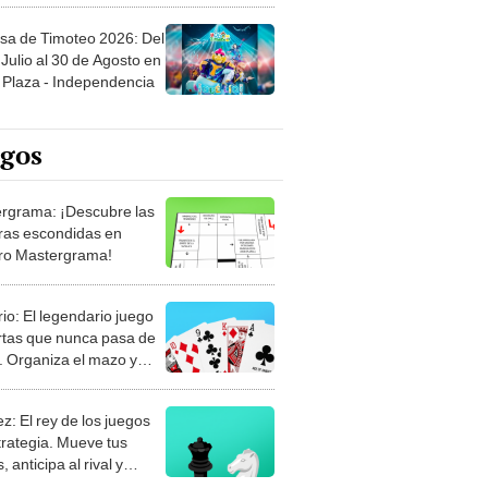
sa de Timoteo 2026: Del
Julio al 30 de Agosto en
Plaza - Independencia
egos
rgrama: ¡Descubre las
ras escondidas en
ro Mastergrama!
rio: El legendario juego
rtas que nunca pasa de
 Organiza el mazo y
stra tu habilidad.
z: El rey de los juegos
trategia. Mueve tus
, anticipa al rival y
gue el jaque mate.