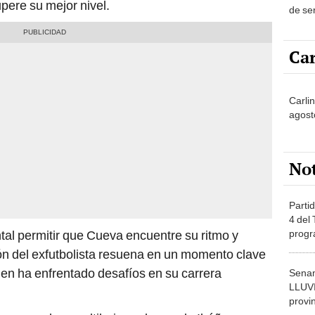
pere su mejor nivel.
de se
asist
desca
Car
Carlin
agost
No
Partid
4 del
progr
al permitir que Cueva encuentre su ritmo y
dónde
ión del exfutbolista resuena en un momento clave
ien ha enfrentado desafíos en su carrera
Senam
LLUV
provi