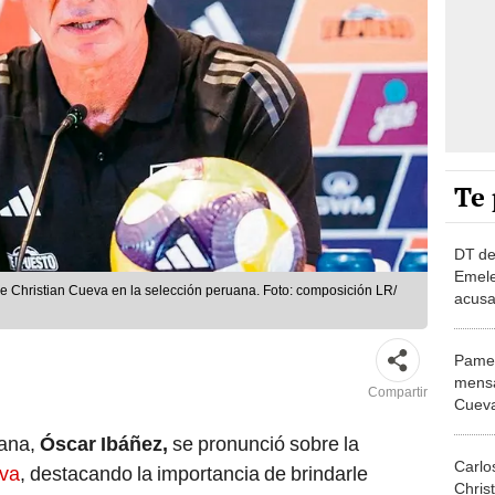
Te 
DT de
Emele
de Christian Cueva en la selección peruana. Foto: composición LR/
acusa
Jorge
paz"
Pamel
mensa
Compartir
Cueva
Franco
uana,
Óscar Ibáñez,
se pronunció sobre la
nada”
Carlo
eva
, destacando la importancia de brindarle
Chris