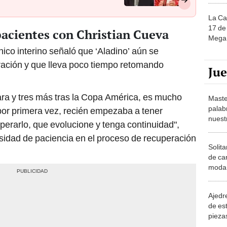
La Ca
17 de 
pacientes con Christian Cueva
Mega 
nico interino señaló que ‘Aladino’ aún se
ación y que lleva poco tiempo retomando
Ju
ara y tres más tras la Copa América, es mucho
Maste
palab
or primera vez, recién empezaba a tener
nuest
erarlo, que evolucione y tenga continuidad",
sidad de paciencia en el proceso de recuperación
Solita
de ca
moda.
demue
Ajedre
de es
piezas
consi