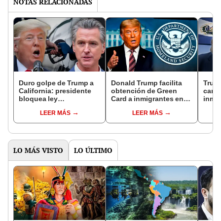
NOTAS RELACIONADAS
Duro golpe de Trump a
Donald Trump facilita
Trum
California: presidente
obtención de Green
cance
bloquea ley
Card a inmigrantes en
inmi
ambientalista que
Estados Unidos a través
salv
LEER MÁS
LEER MÁS
prohíbe los carros de
de trabajos poco
“Ello
gasolina en el estado
exigentes
pers
LO MÁS VISTO
LO ÚLTIMO