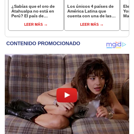
¿Sabías que el oro de
Los únicos 4 países de
Elec
Atahualpa no está en
América Latina que
York 
Perú? El país de
cuenta con una de las
Mamd
Latinoamérica donde
mayores reservas de
alcal
LEER MÁS
LEER MÁS
ocultan el tesoro
agua de la Tierra
un fu
deseado por españoles
Trum