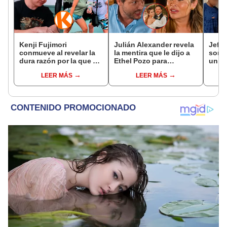
Kenji Fujimori
Julián Alexander revela
Jeffe
conmueve al revelar la
la mentira que le dijo a
sorpr
dura razón por la que no
Ethel Pozo para
un d
tiene hijos con su
conquistarla: “Si no, no
jove
LEER MÁS
LEER MÁS
esposa Erika Muñóz: "El
hubiéramos salido”
fútbo
proceso judicial"
cora