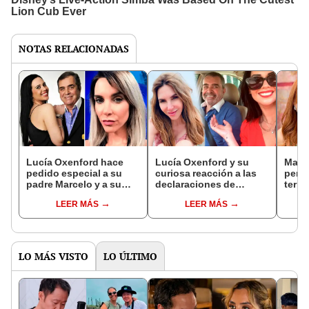
NOTAS RELACIONADAS
Lucía Oxenford hace
Lucía Oxenford y su
Magal
pedido especial a su
curiosa reacción a las
perio
padre Marcelo y a su
declaraciones de
termi
hermana Juliana: "Al
Juliana sobre su padre,
“Lo a
LEER MÁS
LEER MÁS
final somos familia"
Marcelo
LO MÁS VISTO
LO ÚLTIMO