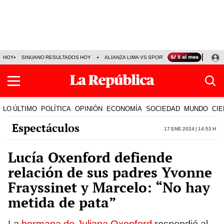
HOY
SINUANO RESULTADOS HOY
ALIANZA LIMA VS SPORT BOYS
JORGE MES
LO ÚLTIMO
POLÍTICA
OPINIÓN
ECONOMÍA
SOCIEDAD
MUNDO
CIE
Espectáculos
17 Ene 2024 | 14:53 h
Lucía Oxenford defiende
relación de sus padres Yvonne
Frayssinet y Marcelo: “No hay
metida de pata”