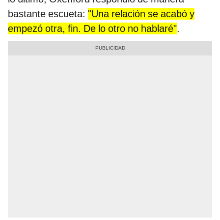
bastante escueta:
"Una relación se acabó y
empezó otra, fin. De lo otro no hablaré"
.