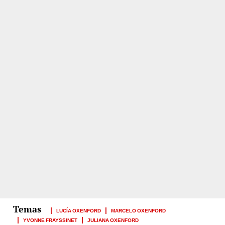
LUCÍA OXENFORD
MARCELO OXENFORD
YVONNE FRAYSSINET
JULIANA OXENFORD