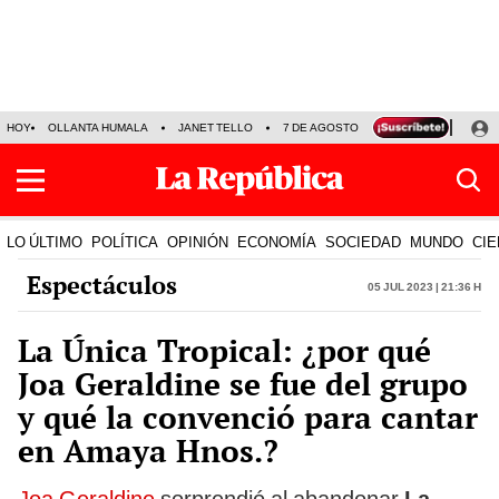
HOY
OLLANTA HUMALA
JANET TELLO
7 DE AGOSTO
TINKA RESULTADOS
LO ÚLTIMO
POLÍTICA
OPINIÓN
ECONOMÍA
SOCIEDAD
MUNDO
CIE
Espectáculos
05 Jul 2023 | 21:36 h
La Única Tropical: ¿por qué
Joa Geraldine se fue del grupo
y qué la convenció para cantar
en Amaya Hnos.?