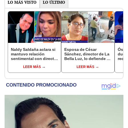
LO MÁS VISTO
LO ÚLTIMO
Naldy Saldaña aclara si
Esposa de César
Óscar
mantuvo relación
Sánchez, director de La
dueño
sentimental con director
Bella Luz, lo defiende y
recib
de La Bella Luz tras
asegura que él confesó
en re
LEER MÁS
LEER MÁS
denunciarlo por
relación clandestina
Nald
tocamientos: “Me
con Naldy Saldaña:
“Apa
parece muy bajo”
"Hace dos años"