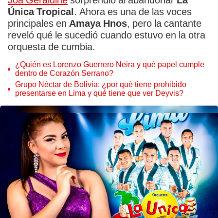
Joa Geraldine
sorprendió al abandonar
La
Única Tropical
. Ahora es una de las voces
principales en
Amaya Hnos
, pero la cantante
reveló qué le sucedió cuando estuvo en la otra
orquesta de cumbia.
¿Quién es Lorenzo Guerrero Neira y qué papel cumple
dentro de Corazón Serrano?
Grupo Néctar de Bolivia: ¿por qué tiene prohibido
presentarse en Lima y qué tiene que ver Deyvis?