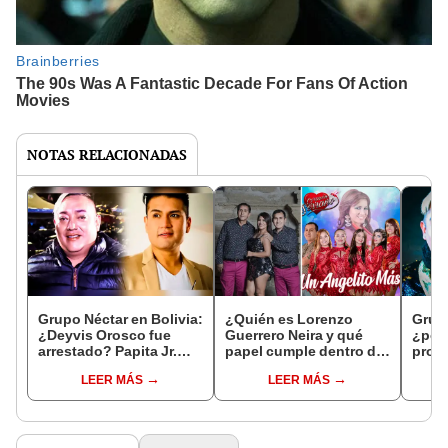
NOTAS RELACIONADAS
Grupo Néctar en Bolivia:
¿Quién es Lorenzo
Grupo
¿Deyvis Orosco fue
Guerrero Neira y qué
¿por 
arrestado? Papita Jr.
papel cumple dentro de
prohi
revela hasta intento de
Corazón Serrano?
en Li
LEER MÁS
LEER MÁS
fuga
ver D