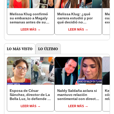
Melissa Klug confirmó
Melissa Klug: ¿qué
Melis
su embarazo a Magaly
carrera estudió y por
cuánt
semanas antes de su
qué decidió no
excl
post en redes, revela la
ejercerla?
que m
LEER MÁS
LEER MÁS
conductora
influ
LO MÁS VISTO
LO ÚLTIMO
Esposa de César
Naldy Saldaña aclara si
Kenji
Sánchez, director de La
mantuvo relación
cómo 
Bella Luz, lo defiende y
sentimental con director
relac
asegura que él confesó
de La Bella Luz tras
Fujim
LEER MÁS
LEER MÁS
relación clandestina
denunciarlo por
ausen
con Naldy Saldaña:
tocamientos: “Me
event