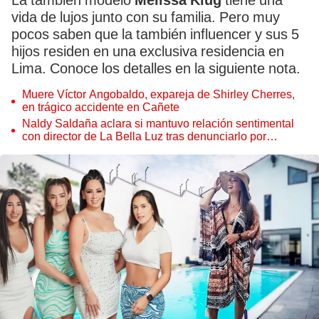
La también modelo
Melissa Klug
tiene una
vida de lujos junto con su familia. Pero muy
pocos saben que la también influencer y sus 5
hijos residen en una exclusiva residencia en
Lima. Conoce los detalles en la siguiente nota.
Muere Víctor Angobaldo, expareja de Shirley Cherres,
en trágico accidente en Cañete
Naldy Saldaña aclara si mantuvo relación sentimental
con director de La Bella Luz tras denunciarlo por
tocamientos: “Me parece muy bajo”