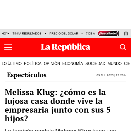
HOY
TINKA RESULTADOS
PRECIO DEL DÓLAR
7 DE AGOSTO
OLLANTA H
LO ÚLTIMO
POLÍTICA
OPINIÓN
ECONOMÍA
SOCIEDAD
MUNDO
CIE
Espectáculos
09 Jul 2023 | 19:29 h
Melissa Klug: ¿cómo es la
lujosa casa donde vive la
empresaria junto con sus 5
hijos?