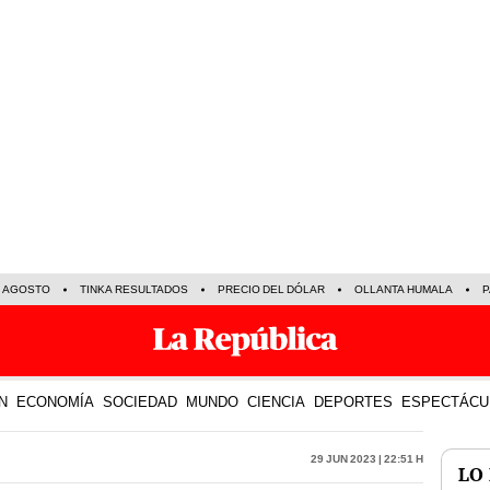
E AGOSTO
TINKA RESULTADOS
PRECIO DEL DÓLAR
OLLANTA HUMALA
P
N
ECONOMÍA
SOCIEDAD
MUNDO
CIENCIA
DEPORTES
ESPECTÁCU
29 Jun 2023 | 22:51 h
LO