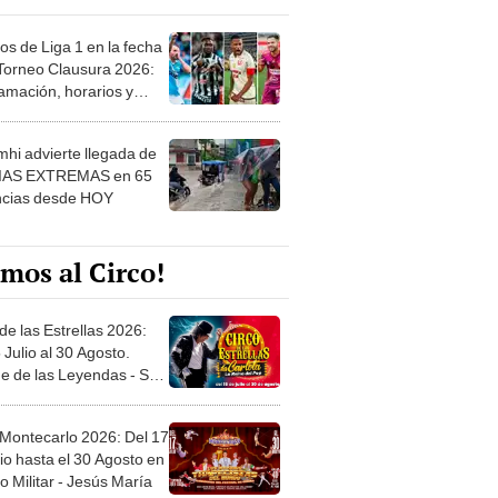
os de Liga 1 en la fecha
 Torneo Clausura 2026:
amación, horarios y
 ver
hi advierte llegada de
IAS EXTREMAS en 65
ncias desde HOY
mos al Circo!
de las Estrellas 2026:
 Julio al 30 Agosto.
e de las Leyendas - San
l
 Montecarlo 2026: Del 17
io hasta el 30 Agosto en
o Militar - Jesús María