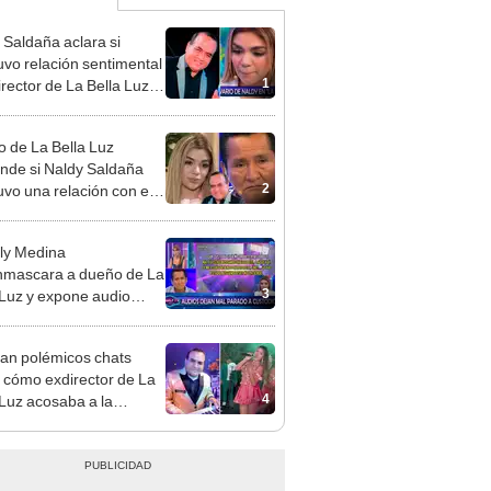
 Saldaña aclara si
vo relación sentimental
1
irector de La Bella Luz
denunciarlo por
ientos: “Me parece muy
 de La Bella Luz
nde si Naldy Saldaña
2
vo una relación con el
ector musical: “No me
a”
ly Medina
mascara a dueño de La
3
 Luz y expone audio
 le reclama a Naldy
ña por videos con César
an polémicos chats
hez
 cómo exdirector de La
4
 Luz acosaba a la
nte Claudia Salazar:
nes?, te espero”