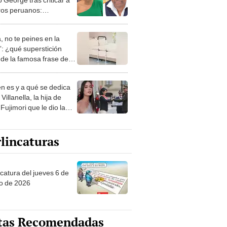
ros peruanos:
cemos respeto"
, no te peines en la
: ¿qué superstición
de la famosa frase de
nanitos Verdes?
n es y a qué se dedica
Villanella, la hija de
Fujimori que le dio la
 a nivel nacional?
lincaturas
ncatura del jueves 6 de
o de 2026
tas Recomendadas