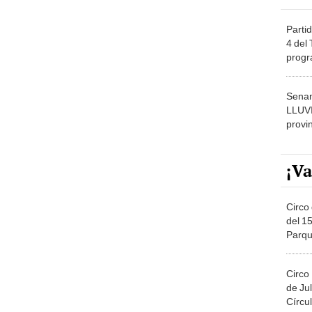
Partid
4 del
progr
dónde
Senam
LLUV
provi
¡Va
Circo 
del 15
Parqu
Migue
Circo
de Jul
Círcul