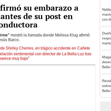
nfirmó su embarazo a
Naldy
antes de su post en
mantu
con d
conductora
tras 
tocam
Dueño
bajo”
firme"
mostró la llamada donde Melissa Klug afirmó
respo
esús Barco.
mantu
de Shirley Cherres, en trágico accidente en Cañete
exdir
const
lación sentimental con director de La Bella Luz tras
Maga
parece muy bajo”
desen
Bella
donde
Salda
Revel
Sánc
sobre
Bella
canta
“¿Vie