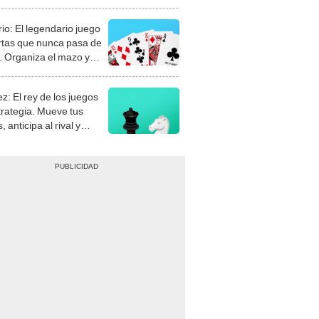
rio: El legendario juego
rtas que nunca pasa de
 Organiza el mazo y
stra tu habilidad.
z: El rey de los juegos
trategia. Mueve tus
, anticipa al rival y
gue el jaque mate.