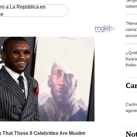
salse
ero a La República en
"Mere
le
“Nena
cama”
escon
los E
¿Quié
Kyara 
Keiko 
contra
Car
Carli
agost
No