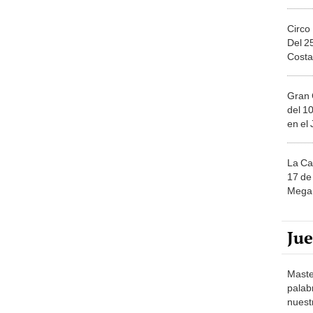
Circo
Del 2
Costa
Gran 
del 10
en el
La Ca
17 de 
Mega 
Ju
Maste
palab
nuest