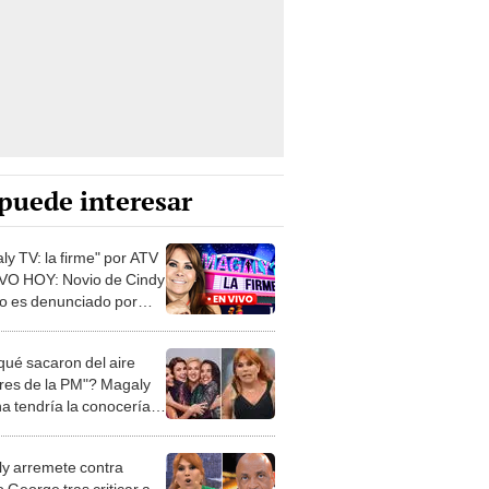
puede interesar
ly TV: la firme" por ATV
VO HOY: Novio de Cindy
o es denunciado por
ato por 3 exparejas
qué sacaron del aire
res de la PM"? Magaly
a tendría la conocería la
esta
y arremete contra
 George tras criticar a