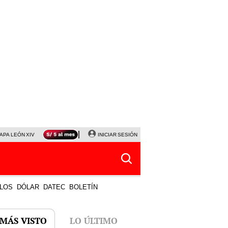
APA LEÓN XIV
NALDY SALDAÑA
INICIAR SESIÓN
LA BELLA LUZ
MAGALY MEDINA
HORÓS
LOS
DÓLAR
DATEC
BOLETÍN
 MÁS VISTO
LO ÚLTIMO