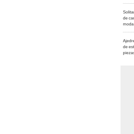
Solita
de ca
moda.
demue
Ajedre
de es
piezas
consi