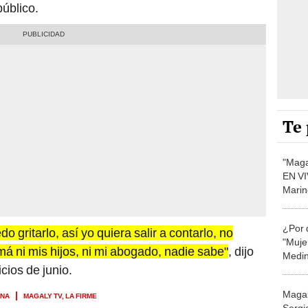
úblico.
Te 
"Maga
EN VI
Marin
maltr
¿Por 
 gritarlo, así yo quiera salir a contarlo, no
"Muje
á ni mis hijos, ni mi abogado, nadie sabe"
, dijo
Medin
cios de junio.
respu
Magal
INA
MAGALY TV, LA FIRME
Sergio