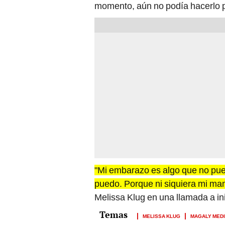
momento, aún no podía hacerlo p
"Mi embarazo es algo que no puedo
puedo. Porque ni siquiera mi mam
Melissa Klug en una llamada a ini
MELISSA KLUG
MAGALY MED