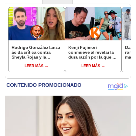
Rodrigo González lanza
Kenji Fujimori
Darin
ácida crítica contra
conmueve al revelar la
romá
Sheyla Rojas y la
dura razón por la que no
matri
cuestiona por su
tiene hijos con su
de su
LEER MÁS
LEER MÁS
relación con su hijo: "Te
esposa Erika Muñóz: "El
nervi
has dedicado a buscar
proceso judicial"
muchí
marido millonario"