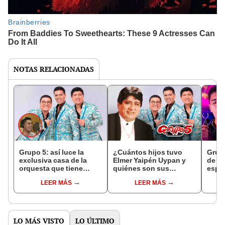
NOTAS RELACIONADAS
Grupo 5: así luce la
¿Cuántos hijos tuvo
Grup
exclusiva casa de la
Elmer Yaipén Uypan y
de re
orquesta que tiene
quiénes son sus
espec
estudio de grabación
herederos no
para 
LEER MÁS
LEER MÁS
incluido
conocidos?
por 
LO MÁS VISTO
LO ÚLTIMO