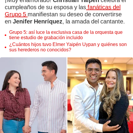
¡Muy enamorado!
Christian Yaipén
celebra el
cumpleaños de su esposa y las
fanáticas del
Grupo 5
manifiestan su deseo de convertirse
en
Jenifer Henríquez
, la amada del cantante.
Grupo 5: así luce la exclusiva casa de la orquesta que
tiene estudio de grabación incluido
¿Cuántos hijos tuvo Elmer Yaipén Uypan y quiénes son
sus herederos no conocidos?