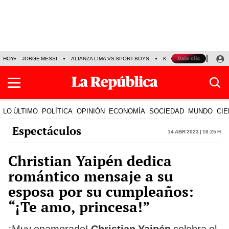
HOY
JORGE MESSI
ALIANZA LIMA VS SPORT BOYS
KENJI FUJIMORI
PRE
LO ÚLTIMO
POLÍTICA
OPINIÓN
ECONOMÍA
SOCIEDAD
MUNDO
CIE
Espectáculos
14 Abr 2023 | 16:25 h
Christian Yaipén dedica
romántico mensaje a su
esposa por su cumpleaños:
“¡Te amo, princesa!”