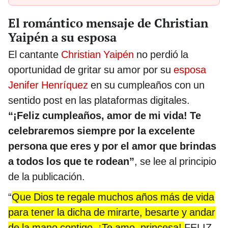
El romántico mensaje de Christian
Yaipén a su esposa
El cantante
Christian Yaipén
no perdió la
oportunidad de gritar su amor por su
esposa
Jenifer Henríquez
en su cumpleaños con un
sentido post en las plataformas digitales.
“¡Feliz cumpleaños, amor de mi vida! Te
celebraremos siempre por la excelente
persona que eres y por el amor que brindas
a todos los que te rodean”
, se lee al principio
de la publicación.
“
Que Dios te regale muchos años más de vida
para tener la dicha de mirarte, besarte y andar
de la mano contigo. ¡Te amo, princesa!
FELIZ