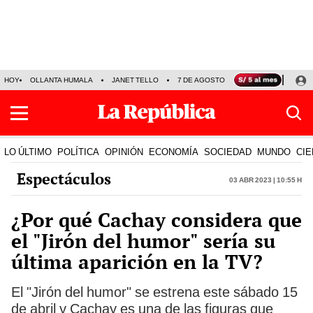
HOY
OLLANTA HUMALA
JANET TELLO
7 DE AGOSTO
TINKA RESULTADOS
LO ÚLTIMO
POLÍTICA
OPINIÓN
ECONOMÍA
SOCIEDAD
MUNDO
CIE
Espectáculos
03 Abr 2023 | 10:55 h
¿Por qué Cachay considera que
el "Jirón del humor" sería su
última aparición en la TV?
El "Jirón del humor" se estrena este sábado 15
de abril y Cachay es una de las figuras que