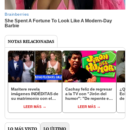
NOTAS RELACIONADAS
Maritere revela
Cachay feliz de regresar
¿Qué 
imágenes INDÉDITAS de
a la TV con "Jirón del
Echev
su matrimonio con el
humor": "De repente es
de la
empresario Guillermo
la última vez que grabo"
"Mast
LEER MÁS
LEER MÁS
Acha
Perú
LO MÁS VISTO
LO ÚLTIMO