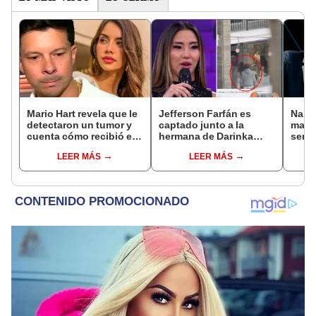
Mario Hart revela que le
Jefferson Farfán es
Naldy
detectaron un tumor y
captado junto a la
mant
cuenta cómo recibió el
hermana de Darinka
senti
diagnóstico: "Dolores
Ramírez mientras Xiomy
de La
LEER MÁS
LEER MÁS
muy fuertes..."
Kanashiro trabajaba: “Él
denun
tiene sus…”
toca
pare