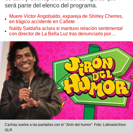
será parte del elenco del programa.
Muere Víctor Angobaldo, expareja de Shirley Cherres,
en trágico accidente en Cañete
Naldy Saldaña aclara si mantuvo relación sentimental
con director de La Bella Luz tras denunciarlo por
tocamientos: “Me parece muy bajo”
Cachay vuelve a las pantallas con el “Jirón del humor”. Foto: Latina/archivo
GLR