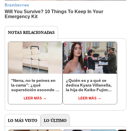
NOTAS RELACIONADAS
“Nena, no te peines en
¿Quién es y a qué se
la cama”: ¿qué
dedica Kyara Villanella,
superstición esconde la
la hija de Keiko Fujimori
famosa frase de los
que le dio la contra a
LEER MÁS
LEER MÁS
Enanitos Verdes?
nivel nacional?
LO MÁS VISTO
LO ÚLTIMO