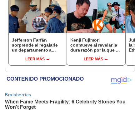
Jefferson Farfán
Kenji Fujimori
Juliá
sorprende al regalarle
conmueve al revelar la
la me
un departamento a
dura razón por la que no
Ethel
joven promesa del
tiene hijos con su
conqu
LEER MÁS
LEER MÁS
fútbol: "Lo hago de
esposa Erika Muñóz: "El
hubi
corazón"
proceso judicial"