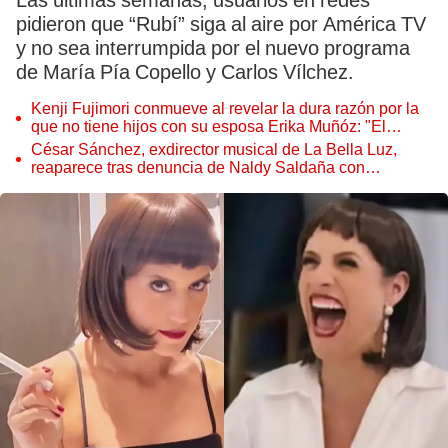
Las últimas semanas, usuarios en redes
pidieron que “Rubí” siga al aire por América TV
y no sea interrumpida por el nuevo programa
de María Pía Copello y Carlos Vílchez.
Kenji Fujimori conmueve al revelar la dura razón por la
que no tiene hijos con su esposa Erika Muñóz: "El
proceso judicial"
César Sánchez, exdirector musical de La Bella Luz,
reaparece tras denuncia de Naldy Saldaña con
polémico pedido