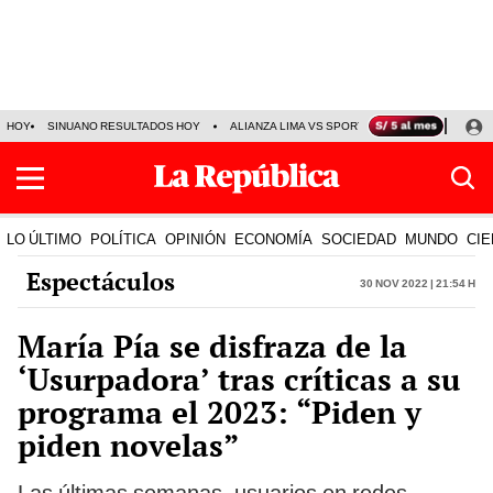
HOY
SINUANO RESULTADOS HOY
ALIANZA LIMA VS SPORT BOYS
JORGE MES
LO ÚLTIMO
POLÍTICA
OPINIÓN
ECONOMÍA
SOCIEDAD
MUNDO
CIE
Espectáculos
30 Nov 2022 | 21:54 h
María Pía se disfraza de la
‘Usurpadora’ tras críticas a su
programa el 2023: “Piden y
piden novelas”