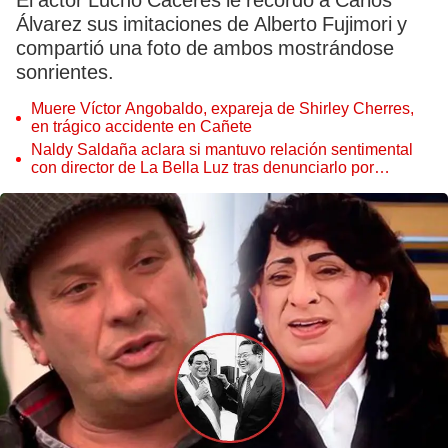
El actor Lucho Cáceres le recordó a Carlos
Álvarez sus imitaciones de Alberto Fujimori y
compartió una foto de ambos mostrándose
sonrientes.
Muere Víctor Angobaldo, expareja de Shirley Cherres,
en trágico accidente en Cañete
Naldy Saldaña aclara si mantuvo relación sentimental
con director de La Bella Luz tras denunciarlo por
tocamientos: “Me parece muy bajo”