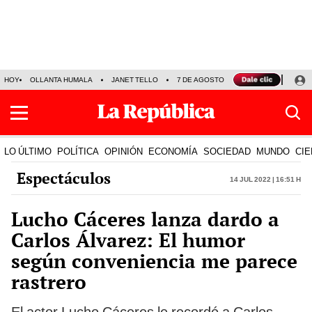
HOY
OLLANTA HUMALA
JANET TELLO
7 DE AGOSTO
TINKA RESULTADOS
LO ÚLTIMO
POLÍTICA
OPINIÓN
ECONOMÍA
SOCIEDAD
MUNDO
CIE
Espectáculos
14 Jul 2022 | 16:51 h
Lucho Cáceres lanza dardo a
Carlos Álvarez: El humor
según conveniencia me parece
rastrero