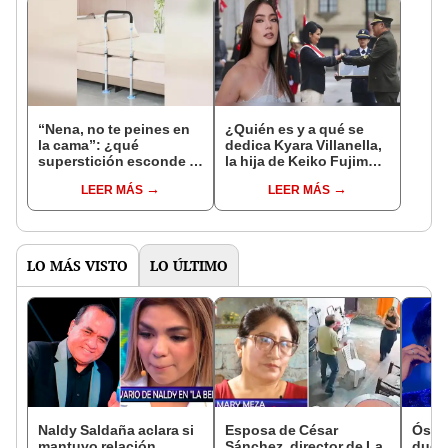
“Nena, no te peines en
¿Quién es y a qué se
la cama”: ¿qué
dedica Kyara Villanella,
superstición esconde la
la hija de Keiko Fujimori
famosa frase de los
que le dio la contra a
LEER MÁS
LEER MÁS
Enanitos Verdes?
nivel nacional?
LO MÁS VISTO
LO ÚLTIMO
Naldy Saldaña aclara si
Esposa de César
Óscar
mantuvo relación
Sánchez, director de La
dueño