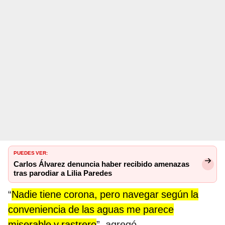
PUEDES VER:
Carlos Álvarez denuncia haber recibido amenazas
tras parodiar a Lilia Paredes
“
Nadie tiene corona, pero navegar según la
conveniencia de las aguas me parece
miserable y rastrero
”, agregó.