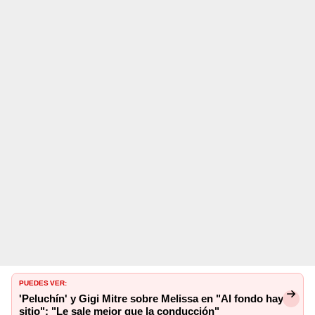
PUEDES VER:
'Peluchín' y Gigi Mitre sobre Melissa en "Al fondo hay
sitio": "Le sale mejor que la conducción"