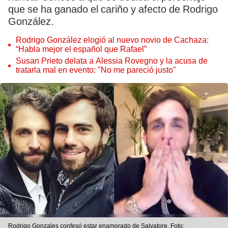
que se ha ganado el cariño y afecto de Rodrigo
González.
Rodrigo González elogió al nuevo novio de Cachaza:
“Habla mejor el español que Rafael”
Susan Prieto delata a Alessia Rovegno y la acusa de
tratarla mal en evento: "No me pareció justo"
Rodrigo Gonzales confesó estar enamorado de Salvatore. Foto: