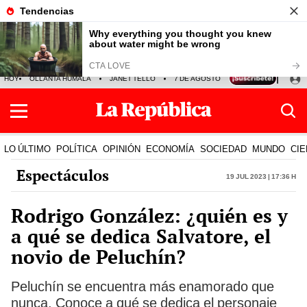
HOY
OLLANTA HUMALA
JANET TELLO
7 DE AGOSTO
TINKA RESULTADOS
LO ÚLTIMO
POLÍTICA
OPINIÓN
ECONOMÍA
SOCIEDAD
MUNDO
CIE
Espectáculos
19 Jul 2023 | 17:36 h
Rodrigo González: ¿quién es y
a qué se dedica Salvatore, el
novio de Peluchín?
Peluchín se encuentra más enamorado que
nunca. Conoce a qué se dedica el personaje