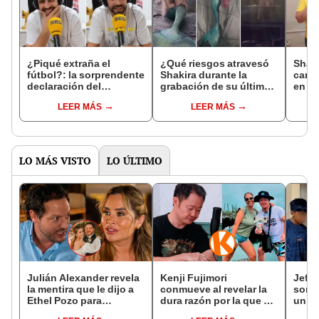
¿Piqué extraña el
¿Qué riesgos atravesó
Shaki
fútbol?: la sorprendente
Shakira durante la
canta
declaración del
grabación de su último
en Ti
exjugador tras su salida
videoclip, “Copa
LEER MÁS
LEER MÁS
del FC Barcelona
vacía”?
LO MÁS VISTO
LO ÚLTIMO
Julián Alexander revela
Kenji Fujimori
Jeffe
la mentira que le dijo a
conmueve al revelar la
sorpr
Ethel Pozo para
dura razón por la que no
un d
conquistarla: “Si no, no
tiene hijos con su
jove