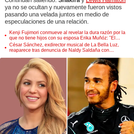
Continúan saliendo.
Shakira
y
Lewis Hamilton
ya no se ocultan y nuevamente fueron vistos
pasando una velada juntos en medio de
especulaciones de una relación.
Kenji Fujimori conmueve al revelar la dura razón por la
que no tiene hijos con su esposa Erika Muñóz: "El
proceso judicial"
César Sánchez, exdirector musical de La Bella Luz,
reaparece tras denuncia de Naldy Saldaña con
polémico pedido