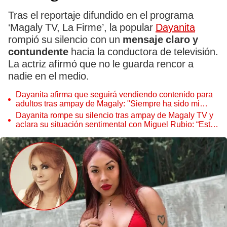
Tras el reportaje difundido en el programa
‘Magaly TV, La Firme’, la popular
Dayanita
rompió su silencio con un
mensaje claro y
contundente
hacia la conductora de televisión.
La actriz afirmó que no le guarda rencor a
nadie en el medio.
Dayanita afirma que seguirá vendiendo contenido para
adultos tras ampay de Magaly: "Siempre ha sido mi
sueño"
Dayanita rompe su silencio tras ampay de Magaly TV y
aclara su situación sentimental con Miguel Rubio: “Estoy
tranquila con él”