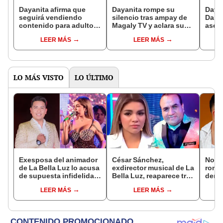
Dayanita afirma que
Dayanita rompe su
Dayan
seguirá vendiendo
silencio tras ampay de
Dann
contenido para adultos
Magaly TV y aclara su
asegu
tras ampay de Magaly:
situación sentimental
sus '
LEER MÁS
LEER MÁS
"Siempre ha sido mi
con Miguel Rubio:
"Tam
sueño"
“Estoy tranquila con él”
LO MÁS VISTO
LO ÚLTIMO
Exesposa del animador
César Sánchez,
Novi
de La Bella Luz lo acusa
exdirector musical de La
rompe
de supuesta infidelidad
Bella Luz, reaparece tras
denu
con Naldy Saldaña y
denuncia de Naldy
exdir
LEER MÁS
LEER MÁS
expone chats
Saldaña con polémico
Luz: 
pedido: "Pido respetar
apoy
la presunción de
inocencia"