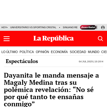
HOY
UNIVERSITARIO VS SPORTING CRISTAL
SINUANO RESULTADOS HOY
CA
LO ÚLTIMO
POLÍTICA
OPINIÓN
ECONOMÍA
SOCIEDAD
MUNDO
CIE
Espectáculos
04 Jul 2025 | 10:20 h
Dayanita le manda mensaje a
Magaly Medina tras su
polémica revelación: “No sé
por qué tanto te ensañas
conmigo”