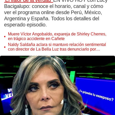
‘El valor de la verdad’
EN VIVO HOY con Lucy
Bacigalupo: conoce el horario, canal y cómo
ver el programa online desde Perú, México,
Argentina y España. Todos los detalles del
esperado episodio.
Muere Víctor Angobaldo, expareja de Shirley Cherres,
en trágico accidente en Cañete
Naldy Saldaña aclara si mantuvo relación sentimental
con director de La Bella Luz tras denunciarlo por
tocamientos: “Me parece muy bajo”