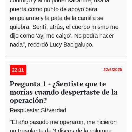
conmigo y al no poder sacarme, usa la
puerta como punto de apoyo para
empujarme y la pata de la camilla se
quiebra. Sentí, atrás, el cuerpo mismo me
dijo como 'ay, me caigo'. No podía hacer
nada", recordó Lucy Bacigalupo.
22:11
22/6/2025
Pregunta 1 - ¿Sentiste que te
morías cuando despertaste de la
operación?
Respuesta: Sí/verdad
"El año pasado me operaron, me hicieron
un trasplante de 3 discos de la columna