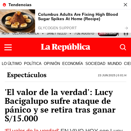
HOY
OLLANTA HUMALA
JANET TELLO
7 DE AGOSTO
TINKA RESULTADOS
LO ÚLTIMO
POLÍTICA
OPINIÓN
ECONOMÍA
SOCIEDAD
MUNDO
CIE
Espectáculos
23 Jun 2025 | 0:01 h
'El valor de la verdad': Lucy
Bacigalupo sufre ataque de
pánico y se retira tras ganar
S/15.000