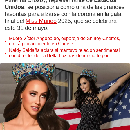
Athenna Crosby, representante de
Estados
Unidos
, se posiciona como una de las grandes
favoritas para alzarse con la corona en la gala
final del
Miss Mundo
2025, que se celebrará
este 31 de mayo.
Muere Víctor Angobaldo, expareja de Shirley Cherres,
en trágico accidente en Cañete
Naldy Saldaña aclara si mantuvo relación sentimental
con director de La Bella Luz tras denunciarlo por
tocamientos: “Me parece muy bajo”