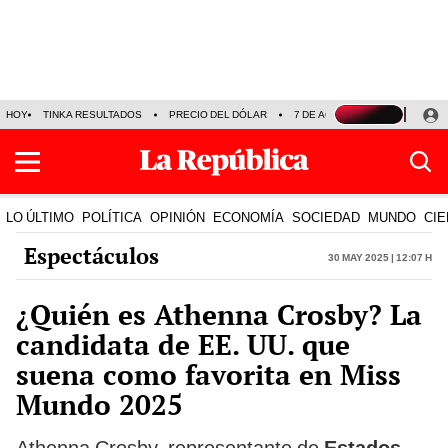
HOY
TINKA RESULTADOS
PRECIO DEL DÓLAR
7 DE AGOSTO
OLLANTA H
LO ÚLTIMO
POLÍTICA
OPINIÓN
ECONOMÍA
SOCIEDAD
MUNDO
CIE
Espectáculos
30 May 2025 | 12:07 h
¿Quién es Athenna Crosby? La
candidata de EE. UU. que
suena como favorita en Miss
Mundo 2025