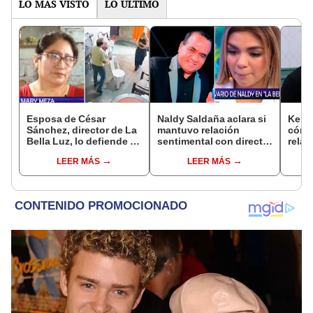
LO MÁS VISTO
LO ÚLTIMO
Esposa de César
Naldy Saldaña aclara si
Kenji
Sánchez, director de La
mantuvo relación
cómo 
Bella Luz, lo defiende y
sentimental con director
relac
asegura que él confesó
de La Bella Luz tras
Fujim
LEER MÁS
LEER MÁS
relación clandestina
denunciarlo por
ausen
con Naldy Saldaña:
tocamientos: “Me
event
"Hace dos años"
parece muy bajo”
Érika