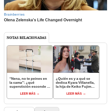
NOTAS RELACIONADAS
“Nena, no te peines en
¿Quién es y a qué se
la cama”: ¿qué
dedica Kyara Villanella,
superstición esconde la
la hija de Keiko Fujimori
famosa frase de los
que le dio la contra a
LEER MÁS
LEER MÁS
Enanitos Verdes?
nivel nacional?