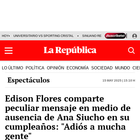
HOY
UNIVERSITARIO VS SPORTING CRISTAL
SINUANO RESULTADOS HOY
CA
LO ÚLTIMO
POLÍTICA
OPINIÓN
ECONOMÍA
SOCIEDAD
MUNDO
CIE
Espectáculos
15 May 2025 | 15:10 h
Edison Flores comparte
peculiar mensaje en medio de
ausencia de Ana Siucho en su
cumpleaños: "Adiós a mucha
gente"