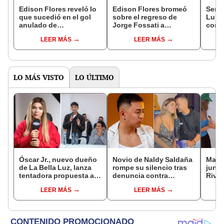
Edison Flores reveló lo
Edison Flores bromeó
Sere
que sucedió en el gol
sobre el regreso de
Luri
anulado de
Jorge Fossati a
con 
Universitario: "La
Universitario: “Yo
Ediso
LEER MÁS
LEER MÁS
bandera ya la tenía
recibiéndolo luego de
está 
arriba"
cambiarnos por Perú”
LO MÁS VISTO
LO ÚLTIMO
Óscar Jr., nuevo dueño
Novio de Naldy Saldaña
Mario
de La Bella Luz, lanza
rompe su silencio tras
junto
tentadora propuesta a
denuncia contra
Rivad
Naldy Saldaña tras
exdirector de La Bella
el di
LEER MÁS
LEER MÁS
denuncia por
Luz: "Tiene todo mi
sepa
tocamientos: “Va a
apoyo"
siemp
haber otro tipo de ley”