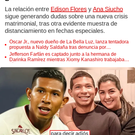
La relación entre
Edison Flores
y
Ana Siucho
sigue generando dudas sobre una nueva crisis
matrimonial, tras otra evidente muestra de
distanciamiento en fechas especiales.
Óscar Jr., nuevo dueño de La Bella Luz, lanza tentadora
propuesta a Naldy Saldaña tras denuncia por
tocamientos
Jefferson Farfán es captado junto a la hermana de
Darinka Ramírez mientras Xiomy Kanashiro trabajaba:
“Él tiene sus…”