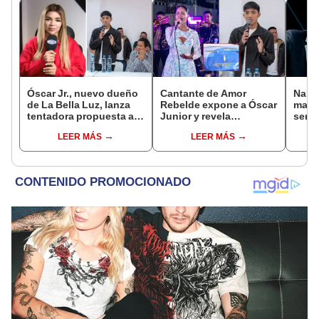
Óscar Jr., nuevo dueño
Cantante de Amor
Naldy
de La Bella Luz, lanza
Rebelde expone a Óscar
mant
tentadora propuesta a
Junior y revela
senti
Naldy Saldaña tras
desagradable momento
de La
LEER MÁS
LEER MÁS
denuncia por
tras encuentro con líder
denun
tocamientos: “Va a
de La Bella Luz: “Corté
toca
haber otro tipo de ley”
comunicación con él”
pare