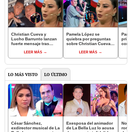
Christian Cueva y
Pamela López se
Pamel
Lucho Barrunto lanzan
quiebra por preguntas
prime
fuerte mensaje tras
sobre Christian Cueva
confi
anuncio de Pamela
en 'EVDLV': "¿Metía a
de la
LEER MÁS
LEER MÁS
López: "El verdadero
Pamela Franco en las
Órtiz
valor de la verdad..."
concentraciones?"
LO MÁS VISTO
LO ÚLTIMO
César Sánchez,
Exesposa del animador
Novi
exdirector musical de La
de La Bella Luz lo acusa
rompe