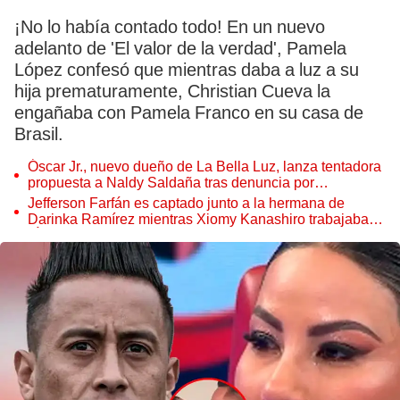
¡No lo había contado todo! En un nuevo
adelanto de 'El valor de la verdad', Pamela
López confesó que mientras daba a luz a su
hija prematuramente, Christian Cueva la
engañaba con Pamela Franco en su casa de
Brasil.
Óscar Jr., nuevo dueño de La Bella Luz, lanza tentadora
propuesta a Naldy Saldaña tras denuncia por
tocamientos
Jefferson Farfán es captado junto a la hermana de
Darinka Ramírez mientras Xiomy Kanashiro trabajaba:
“Él tiene sus…”