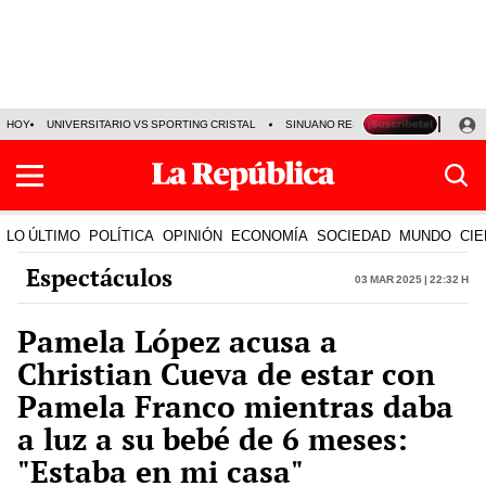
HOY
UNIVERSITARIO VS SPORTING CRISTAL
SINUANO RESULTADOS HOY
CA
LO ÚLTIMO
POLÍTICA
OPINIÓN
ECONOMÍA
SOCIEDAD
MUNDO
CIE
Espectáculos
03 Mar 2025 | 22:32 h
Pamela López acusa a
Christian Cueva de estar con
Pamela Franco mientras daba
a luz a su bebé de 6 meses:
"Estaba en mi casa"