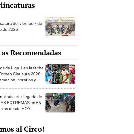
lincaturas
catura del viernes 7 de
o de 2026
tas Recomendadas
os de Liga 1 en la fecha
 Torneo Clausura 2026:
amación, horarios y
 ver
hi advierte llegada de
IAS EXTREMAS en 65
ncias desde HOY
mos al Circo!