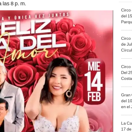
 las 8 p. m.
Circo 
del 15
Parqu
Migue
Circo
de Jul
Círcul
Circo
Del 2
Costa
Gran 
del 10
en el
La Ca
17 de 