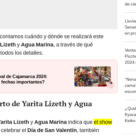
de cá
“No e
Lluvi
Senamh
en pr
 contamos cuándo y dónde se realizará este
16 re
 Lizeth
y
Agua Marina
, a través de qué
Venta
todos los detalles.
Picchu
2024 
enero
val de Cajamarca 2024:
“Nena
 fechas importantes?
cama”
escon
los E
rto de Yarita Lizeth y Agua
¿Quié
Kyara 
Keiko 
arita Lizeth
y
Agua Marina
indica que
el show
contra
celebrar el
Día de San Valentín
, también