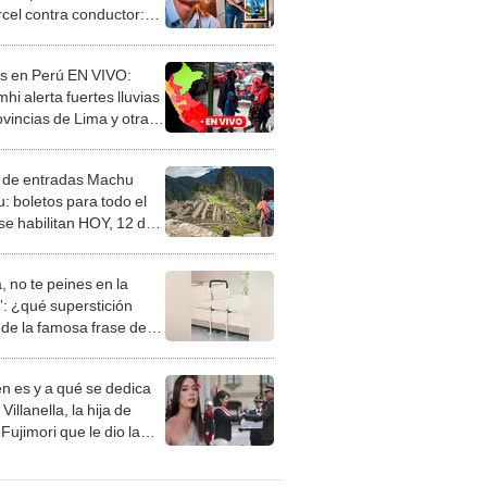
rcel contra conductor:
ncontramos paz”
as en Perú EN VIVO:
i alerta fuertes lluvias
ovincias de Lima y otras
giones
 de entradas Machu
: boletos para todo el
se habilitan HOY, 12 de
, no te peines en la
: ¿qué superstición
de la famosa frase de
nanitos Verdes?
n es y a qué se dedica
Villanella, la hija de
Fujimori que le dio la
 a nivel nacional?