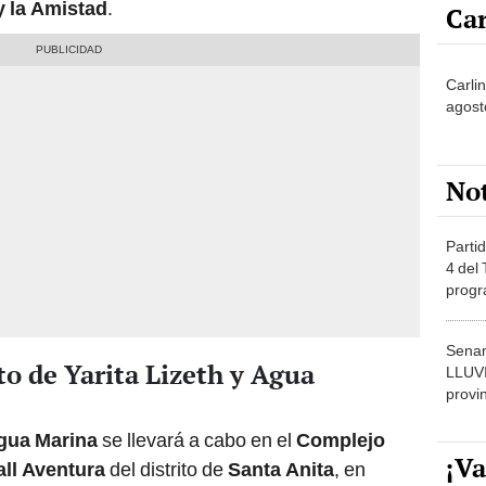
y la Amistad
.
Car
Carlin
agost
No
Partid
4 del
progr
dónde
Senam
to de Yarita Lizeth y Agua
LLUV
provi
gua Marina
se llevará a cabo en el
Complejo
¡Va
ll Aventura
del distrito de
Santa Anita
, en