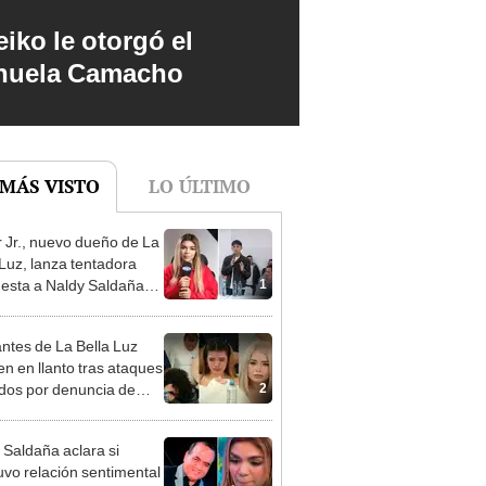
iko le otorgó el
anuela Camacho
 MÁS VISTO
LO ÚLTIMO
 Jr., nuevo dueño de La
 Luz, lanza tentadora
1
esta a Naldy Saldaña
denuncia por
ientos: “Va a haber otro
ntes de La Bella Luz
e ley”
n en llanto tras ataques
2
idos por denuncia de
 Saldaña: “Paren, por
”
 Saldaña aclara si
vo relación sentimental