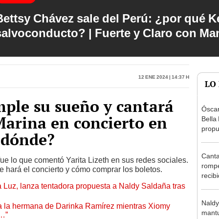
Bettsy Chávez sale del Perú: ¿por qué Ke
salvoconducto? | Fuerte y Claro con M
12 Ene 2024 | 14:37 h
LO
mple su sueño y cantará
Óscar
Marina en concierto en
Bella
propu
 dónde?
tras 
tocam
Canta
tipo d
 fue lo que comentó Yarita Lizeth en sus redes sociales.
rompe
hará el concierto y cómo comprar los boletos.
recib
a Luz, lanza tentadora propuesta a Naldy Saldaña tras
Naldy
favor
Naldy
 a la hermana de Darinka Ramírez mientras Xiomy
mantu
s…”