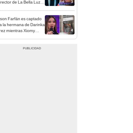
3
irector de La Bella Luz
denunciarlo por
ientos: “Me parece muy
rson Farfán es captado
 a la hermana de Darinka
4
ez mientras Xiomy
hiro trabajaba: “Él tiene
”