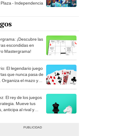
Plaza - Independencia
egos
rgrama: ¡Descubre las
ras escondidas en
ro Mastergrama!
rio: El legendario juego
rtas que nunca pasa de
 Organiza el mazo y
stra tu habilidad.
z: El rey de los juegos
trategia. Mueve tus
, anticipa al rival y
gue el jaque mate.