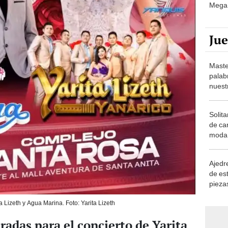
Mega 
Ju
Maste
palab
nuest
Solita
de ca
moda.
demue
Ajedre
de es
piezas
consi
a Lizeth y Agua Marina. Foto: Yarita Lizeth
adas para el concierto de Yarita