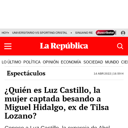
HOY
UNIVERSITARIO VS SPORTING CRISTAL
SINUANO RESULTADOS HOY
CA
LO ÚLTIMO
POLÍTICA
OPINIÓN
ECONOMÍA
SOCIEDAD
MUNDO
CIE
Espectáculos
14 Abr 2022 | 16:59 h
¿Quién es Luz Castillo, la
mujer captada besando a
Miguel Hidalgo, ex de Tilsa
Lozano?