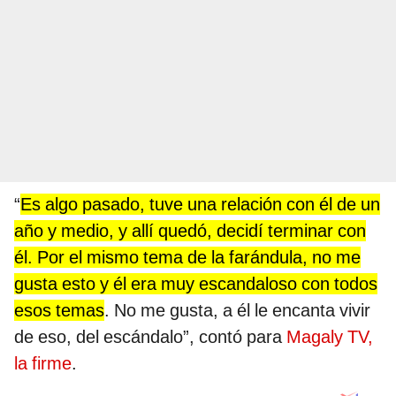
“
Es algo pasado, tuve una relación con él de un
año y medio, y allí quedó, decidí terminar con
él. Por el mismo tema de la farándula, no me
gusta esto y él era muy escandaloso con todos
esos temas
. No me gusta, a él le encanta vivir
de eso, del escándalo”, contó para
Magaly TV,
la firme
.