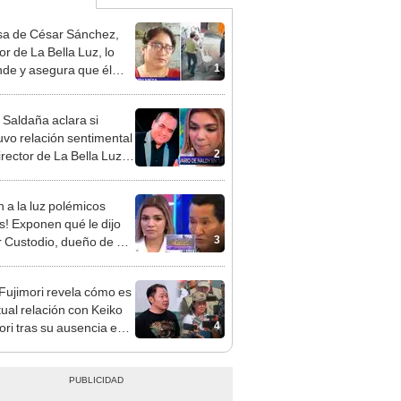
a de César Sánchez,
or de La Bella Luz, lo
1
nde y asegura que él
só relación clandestina
aldy Saldaña: "Hace
 Saldaña aclara si
ños"
vo relación sentimental
2
irector de La Bella Luz
denunciarlo por
ientos: “Me parece muy
n a la luz polémicos
s! Exponen qué le dijo
3
 Custodio, dueño de La
 Luz, a Naldy Saldaña
denunciar a director
 Fujimori revela cómo es
al
tual relación con Keiko
4
ori tras su ausencia en
entos: "Mi familia es
 mi suegra..."