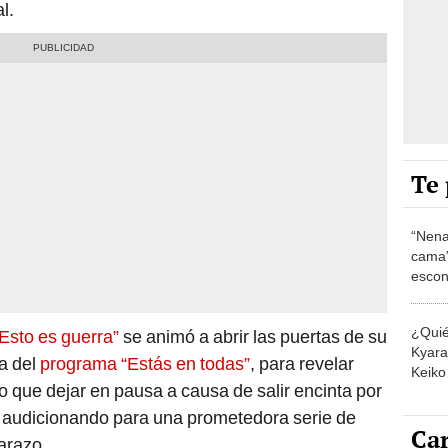
l.
Te 
“Nena
cama”
escon
los E
¿Quié
“Esto es guerra”
se animó a abrir las puertas de su
Kyara 
ra del
programa “Estás en todas”
, para revelar
Keiko 
o que dejar en pausa a causa de salir encinta por
contra
 audicionando para una prometedora serie de
Car
arazo.