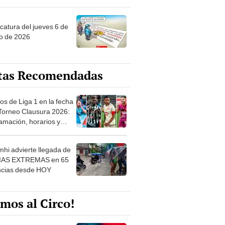
ncatura del jueves 6 de
o de 2026
tas Recomendadas
os de Liga 1 en la fecha
 Torneo Clausura 2026:
amación, horarios y
 ver
hi advierte llegada de
IAS EXTREMAS en 65
ncias desde HOY
mos al Circo!