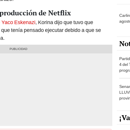
producción de Netflix
Carli
agost
e Yaco Eskenazi
, Korina dijo que tuvo que
s que tenía pensado ejecutar debido a que se
a.
No
Partid
4 del
progr
dónde
Senam
LLUV
provi
¡Va