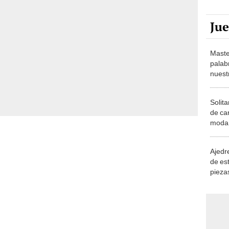
Ju
Maste
palab
nuest
Solita
de ca
moda.
demue
Ajedre
de es
piezas
consi