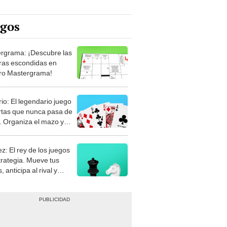
egos
rgrama: ¡Descubre las
ras escondidas en
ro Mastergrama!
rio: El legendario juego
rtas que nunca pasa de
 Organiza el mazo y
stra tu habilidad.
z: El rey de los juegos
trategia. Mueve tus
, anticipa al rival y
gue el jaque mate.