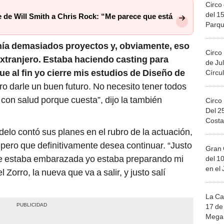
Circo 
del 15
 de Will Smith a Chris Rock: “Me parece que está
Parqu
Migue
nía demasiados proyectos y, obviamente, eso
Circo
extranjero. Estaba haciendo casting para
de Jul
ue al fin yo cierre mis estudios de Diseño de
Círcul
ro darle un buen futuro. No necesito tener todos
y con salud porque cuesta”, dijo la también
Circo
Del 2
Costa
elo contó sus planes en el rubro de la actuación,
 pero que definitivamente desea continuar. “Justo
Gran 
ue estaba embarazada yo estaba preparando mi
del 10
en el
l Zorro, la nueva que va a salir, y justo salí
La Ca
17 de 
Mega 