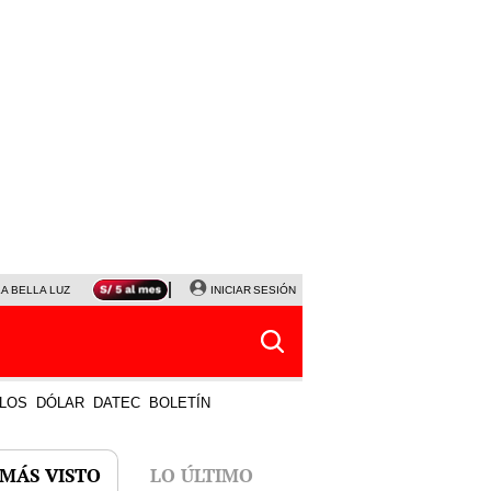
LA BELLA LUZ
MAGALY MEDINA
INICIAR SESIÓN
SINUANO RESULTADOS HOY
JANET TELLO
LOS
DÓLAR
DATEC
BOLETÍN
 MÁS VISTO
LO ÚLTIMO