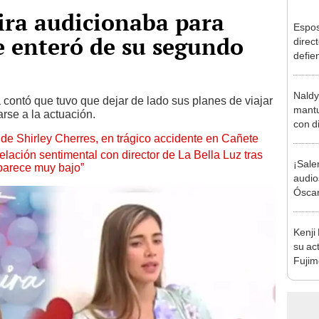
ira audicionaba para
Espos
e enteró de su segundo
direct
defie
confe
con N
Naldy
dos a
a contó que tuvo que dejar de lado sus planes de viajar
mantu
arse a la actuación.
con d
de Shirley Cherres, en trágico accidente en Cañete
tras 
tocam
lación sentimental con director de La Bella Luz tras
¡Sale
bajo”
parece muy bajo”
audio
Óscar
Bella
tras 
Kenji
music
su ac
Fujim
los ev
Érika,