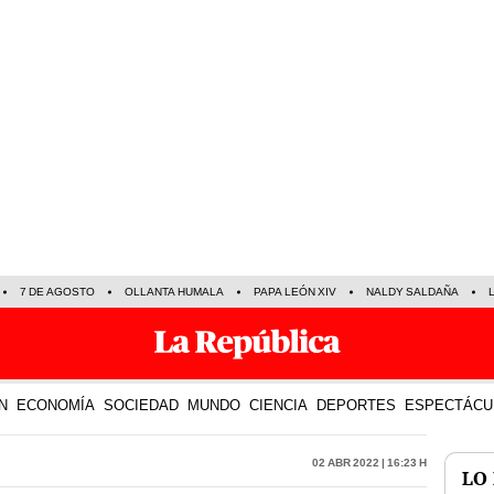
7 DE AGOSTO
OLLANTA HUMALA
PAPA LEÓN XIV
NALDY SALDAÑA
N
ECONOMÍA
SOCIEDAD
MUNDO
CIENCIA
DEPORTES
ESPECTÁCU
02 Abr 2022 | 16:23 h
LO