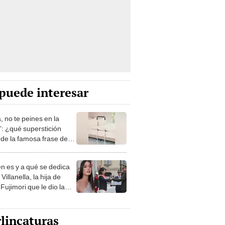
puede interesar
, no te peines en la
: ¿qué superstición
de la famosa frase de
nanitos Verdes?
n es y a qué se dedica
Villanella, la hija de
Fujimori que le dio la
 a nivel nacional?
lincaturas