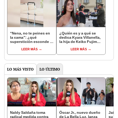
“Nena, no te peines en
¿Quién es y a qué se
la cama”: ¿qué
dedica Kyara Villanella,
superstición esconde la
la hija de Keiko Fujimori
famosa frase de los
que le dio la contra a
LEER MÁS
LEER MÁS
Enanitos Verdes?
nivel nacional?
LO MÁS VISTO
LO ÚLTIMO
Naldy Saldaña toma
Óscar Jr., nuevo dueño
Jaime
radical medida contra
de La Bella Luz, lanza
su h