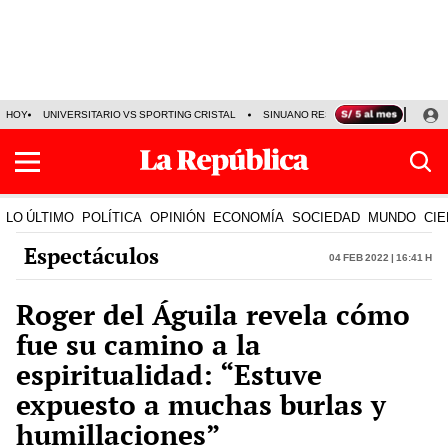
HOY
UNIVERSITARIO VS SPORTING CRISTAL
SINUANO RESULTADOS HOY
CA
LO ÚLTIMO
POLÍTICA
OPINIÓN
ECONOMÍA
SOCIEDAD
MUNDO
CIE
Espectáculos
04 Feb 2022 | 16:41 h
Roger del Águila revela cómo
fue su camino a la
espiritualidad: “Estuve
expuesto a muchas burlas y
humillaciones”