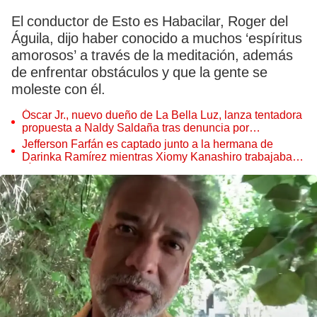
El conductor de Esto es Habacilar, Roger del
Águila, dijo haber conocido a muchos ‘espíritus
amorosos’ a través de la meditación, además
de enfrentar obstáculos y que la gente se
moleste con él.
Óscar Jr., nuevo dueño de La Bella Luz, lanza tentadora
propuesta a Naldy Saldaña tras denuncia por
tocamientos
Jefferson Farfán es captado junto a la hermana de
Darinka Ramírez mientras Xiomy Kanashiro trabajaba:
“Él tiene sus…”