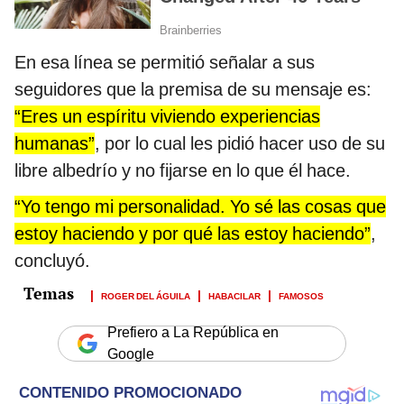
En esa línea se permitió señalar a sus
seguidores que la premisa de su mensaje es:
“Eres un espíritu viviendo experiencias
humanas”
, por lo cual les pidió hacer uso de su
libre albedrío y no fijarse en lo que él hace.
“Yo tengo mi personalidad. Yo sé las cosas que
estoy haciendo y por qué las estoy haciendo”
,
concluyó.
ROGER DEL ÁGUILA
HABACILAR
FAMOSOS
Prefiero a La República en
Google