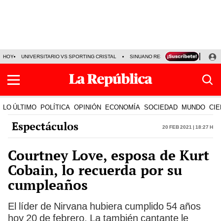
HOY
UNIVERSITARIO VS SPORTING CRISTAL
SINUANO RESULTADOS HOY
CA
LO ÚLTIMO
POLÍTICA
OPINIÓN
ECONOMÍA
SOCIEDAD
MUNDO
CIE
Espectáculos
20 Feb 2021 | 18:27 h
Courtney Love, esposa de Kurt
Cobain, lo recuerda por su
cumpleaños
El líder de Nirvana hubiera cumplido 54 años
hoy 20 de febrero. La también cantante le