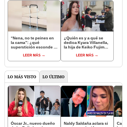
“Nena, no te peines en
¿Quién es y a qué se
la cama”: ¿qué
dedica Kyara Villanella,
superstición esconde la
la hija de Keiko Fujimori
famosa frase de los
que le dio la contra a
LEER MÁS
LEER MÁS
Enanitos Verdes?
nivel nacional?
LO MÁS VISTO
LO ÚLTIMO
Óscar Jr., nuevo dueño
Naldy Saldaña aclara si
Canta