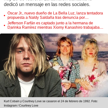
dedicó un mensaje en las redes sociales.
Óscar Jr., nuevo dueño de La Bella Luz, lanza tentadora
propuesta a Naldy Saldaña tras denuncia por
tocamientos
Jefferson Farfán es captado junto a la hermana de
Darinka Ramírez mientras Xiomy Kanashiro trabajaba:
“Él tiene sus…”
Kurt Cobain y Courtney Love se casaron el 24 de febrero de 1992. Foto:
Instagram / Courtney Love