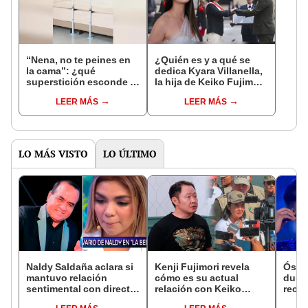
“Nena, no te peines en
¿Quién es y a qué se
la cama”: ¿qué
dedica Kyara Villanella,
superstición esconde la
la hija de Keiko Fujimori
famosa frase de los
que le dio la contra a
LEER MÁS
LEER MÁS
Enanitos Verdes?
nivel nacional?
LO MÁS VISTO
LO ÚLTIMO
Naldy Saldaña aclara si
Kenji Fujimori revela
Óscar
mantuvo relación
cómo es su actual
dueño
sentimental con director
relación con Keiko
recib
de La Bella Luz tras
Fujimori tras su
en re