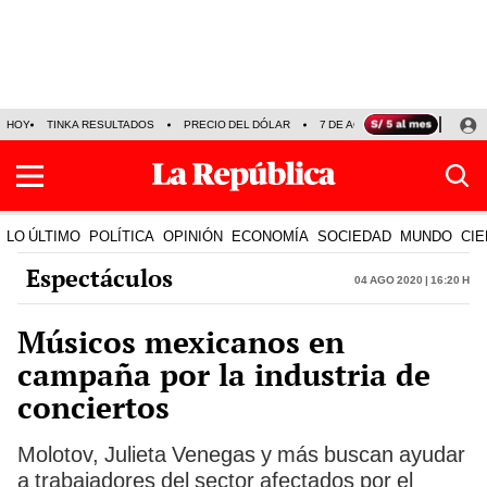
HOY
TINKA RESULTADOS
PRECIO DEL DÓLAR
7 DE AGOSTO
OLLANTA H
LO ÚLTIMO
POLÍTICA
OPINIÓN
ECONOMÍA
SOCIEDAD
MUNDO
CIE
Espectáculos
04 Ago 2020 | 16:20 h
Músicos mexicanos en
campaña por la industria de
conciertos
Molotov, Julieta Venegas y más buscan ayudar
a trabajadores del sector afectados por el