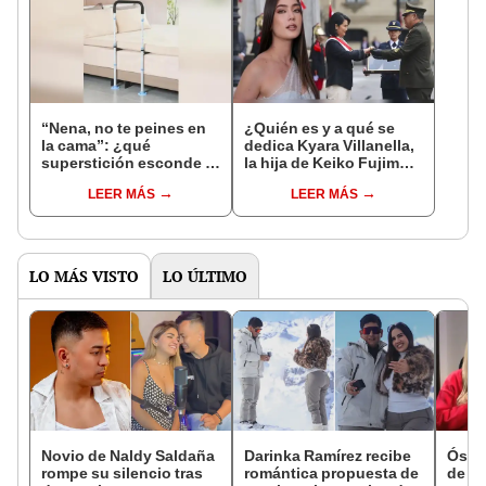
“Nena, no te peines en
¿Quién es y a qué se
la cama”: ¿qué
dedica Kyara Villanella,
superstición esconde la
la hija de Keiko Fujimori
famosa frase de los
que le dio la contra a
LEER MÁS
LEER MÁS
Enanitos Verdes?
nivel nacional?
LO MÁS VISTO
LO ÚLTIMO
Novio de Naldy Saldaña
Darinka Ramírez recibe
Óscar
rompe su silencio tras
romántica propuesta de
de La