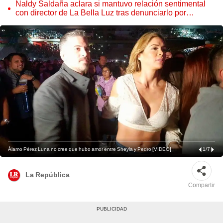
Naldy Saldaña aclara si mantuvo relación sentimental
con director de La Bella Luz tras denunciarlo por
tocamientos: “Me parece muy bajo”
Álamo Pérez Luna no cree que hubo amor entre Sheyla y Pedro [VIDEO]
1
/
7
La República
Compartir