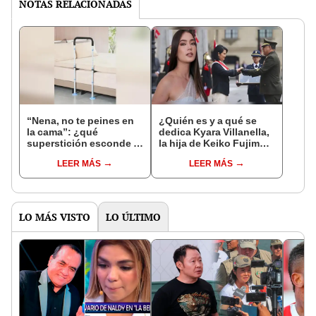
NOTAS RELACIONADAS
“Nena, no te peines en
¿Quién es y a qué se
la cama”: ¿qué
dedica Kyara Villanella,
superstición esconde la
la hija de Keiko Fujimori
famosa frase de los
que le dio la contra a
LEER MÁS
LEER MÁS
Enanitos Verdes?
nivel nacional?
LO MÁS VISTO
LO ÚLTIMO