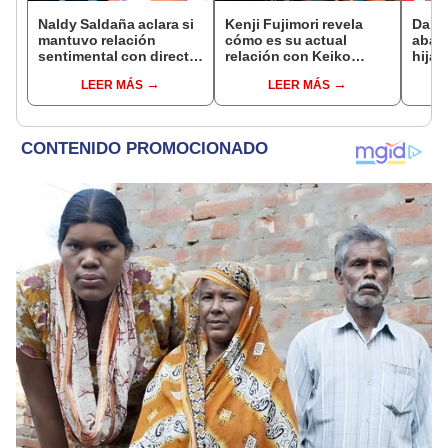
Naldy Saldaña aclara si
Kenji Fujimori revela
Dari
mantuvo relación
cómo es su actual
aband
sentimental con director
relación con Keiko
hija 
de La Bella Luz tras
Fujimori tras su
y así
LEER MÁS
LEER MÁS
denunciarlo por
ausencia en los
exfut
tocamientos: “Me
eventos: "Mi familia es
que
parece muy bajo”
Érika, mi suegra..."