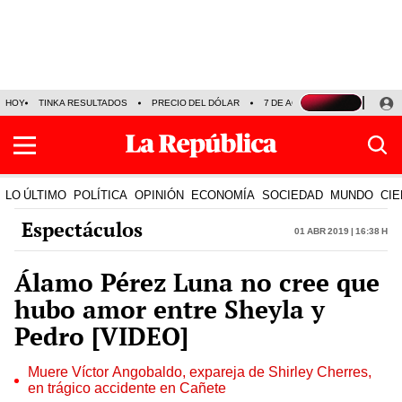
HOY
TINKA RESULTADOS
PRECIO DEL DÓLAR
7 DE AGOSTO
OLLANTA H
LO ÚLTIMO
POLÍTICA
OPINIÓN
ECONOMÍA
SOCIEDAD
MUNDO
CIE
Espectáculos
01 Abr 2019 | 16:38 h
Álamo Pérez Luna no cree que
hubo amor entre Sheyla y
Pedro [VIDEO]
Muere Víctor Angobaldo, expareja de Shirley Cherres,
en trágico accidente en Cañete