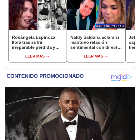
Rosángela Espinoza
Naldy Saldaña aclara si
Jeffe
llora tras sufrir
mantuvo relación
capta
irreparable pérdida y
sentimental con director
herm
comparte desgarrador
de La Bella Luz tras
Ramí
LEER MÁS
LEER MÁS
mensaje: "Descansa en
denunciarlo por
Kanas
paz, mi bebé"
tocamientos: “Me
tien
parece muy bajo”