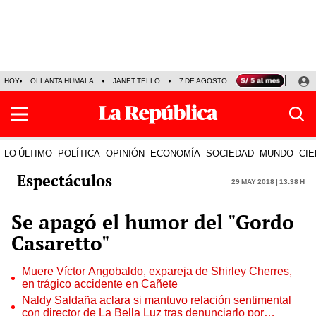
HOY
OLLANTA HUMALA
JANET TELLO
7 DE AGOSTO
TINKA RESULTADOS
LO ÚLTIMO
POLÍTICA
OPINIÓN
ECONOMÍA
SOCIEDAD
MUNDO
CIE
Espectáculos
29 May 2018 | 13:38 h
Se apagó el humor del "Gordo
Casaretto"
Muere Víctor Angobaldo, expareja de Shirley Cherres,
en trágico accidente en Cañete
Naldy Saldaña aclara si mantuvo relación sentimental
con director de La Bella Luz tras denunciarlo por