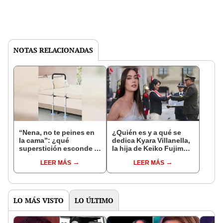
NOTAS RELACIONADAS
“Nena, no te peines en
¿Quién es y a qué se
la cama”: ¿qué
dedica Kyara Villanella,
superstición esconde la
la hija de Keiko Fujimori
famosa frase de los
que le dio la contra a
LEER MÁS
LEER MÁS
Enanitos Verdes?
nivel nacional?
LO MÁS VISTO
LO ÚLTIMO