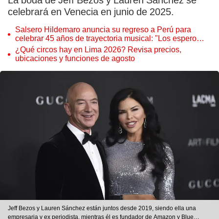
La boda de Jeff Bezos y Lauren Sánchez se
celebrará en Venecia en junio de 2025.
Salsero Hildemaro anuncia su regreso a Perú para
celebrar 45 años de trayectoria musical: "Los espero
para cantar con todos ustedes”
¿Qué circos hay en Lima 2026? Revisa precios,
ubicaciones y funciones de agosto
Jeff Bezos y Lauren Sánchez están juntos desde 2019, siendo ella una
empresaria y ex periodista, mientras él es fundador de Amazon y Blue