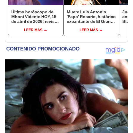
Último horóscopo de
Muere Luis Antonio
Juan 
Mhoni Vidente HOY, 15
'Papo' Rosario, histórico
anun
de abril de 2026: revisa
excantante de El Gran
Blanc
las predicciones de tu
Combo de Puerto Rico,
22 añ
LEER MÁS
LEER MÁS
signo y entérate si te
a los 78 años
hijos
espera un día
por c
afortunado