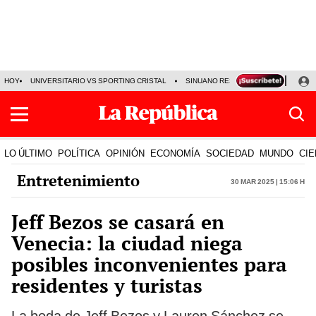
HOY
UNIVERSITARIO VS SPORTING CRISTAL
SINUANO RESULTADOS HOY
CA
LO ÚLTIMO
POLÍTICA
OPINIÓN
ECONOMÍA
SOCIEDAD
MUNDO
CIE
Entretenimiento
30 Mar 2025 | 15:06 h
Jeff Bezos se casará en
Venecia: la ciudad niega
posibles inconvenientes para
residentes y turistas