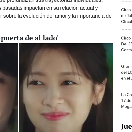
 pasadas impactan en su relación actual y
Circo
 sobre la evolución del amor y la importancia de
de Jul
Círcul
puerta de al lado'
Circo
Del 2
Costa
Gran 
del 10
en el
La Ca
17 de 
Mega 
Ju