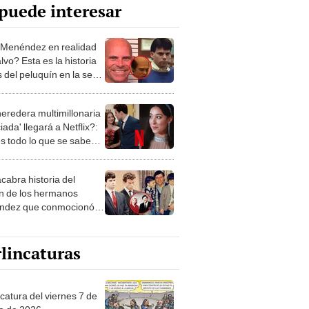
puede interesar
 Menéndez en realidad
lvo? Esta es la historia
 del peluquín en la serie
ruos' de Netflix
heredera multimillonaria
iada' llegará a Netflix?:
es todo lo que se sabe
la popular serie
cabra historia del
n de los hermanos
dez que conmocionó a
os Unidos hace 35 años
lincaturas
catura del viernes 7 de