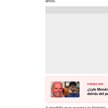
años.
PUEDES VER:
¿Lyle Menénd
detrás del p
A medida que avanza la historia, 