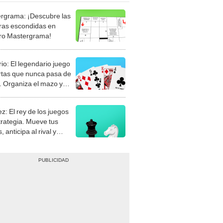
rgrama: ¡Descubre las
ras escondidas en
ro Mastergrama!
rio: El legendario juego
rtas que nunca pasa de
 Organiza el mazo y
stra tu habilidad.
z: El rey de los juegos
trategia. Mueve tus
, anticipa al rival y
gue el jaque mate.