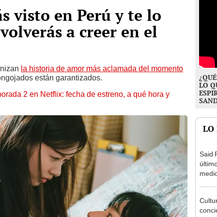
 visto en Perú y te lo
volverás a creer en el
onizan
la historia de amor más aclamada del momento
¿QUÉ
ongojados están garantizados.
LO Q
ESPI
porada 2 en Netflix: fecha de estreno, a qué hora y
SAN
LO
Said 
últim
medio
su bo
Baigo
Cultu
realit
conci