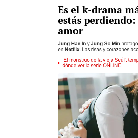
Es el k-drama más
estás perdiendo: 
amor
Jung Hae In
y
Jung So Min
protag
en
Netflix
. Las risas y corazones ac
'El monstruo de la vieja Seúl', tem
dónde ver la serie ONLINE