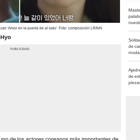
Maste
palab
nuest
an 'Amor en la puerta de al lado'. Foto: composición LR/tvN
 Hyo
Solita
de ca
moda.
demue
Ajedre
de es
piezas
consi
 uno de los actores coreanos más importantes de