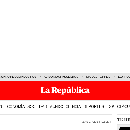
NUANO RESULTADOS HOY
CASO MOCHASUELDOS
MIGUEL TORRES
LEY PU
N
ECONOMÍA
SOCIEDAD
MUNDO
CIENCIA
DEPORTES
ESPECTÁCU
TE R
27 Sep 2024 | 11:23 h