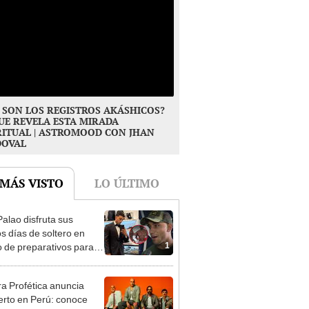
 SON LOS REGISTROS AKÁSHICOS?
UE REVELA ESTA MIRADA
RITUAL | ASTROMOOD CON JHAN
DOVAL
 MÁS VISTO
LO ÚLTIMO
Palao disfruta sus
os días de soltero en
1
 de preparativos para
da con Alejandra
rria: ¿qué hizo el chico
ra Profética anuncia
y?
erto en Perú: conoce