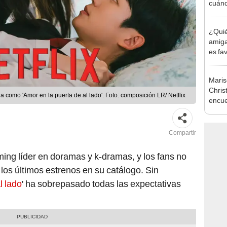
cuánd
las e
¿Quié
amiga
es fa
coron
Maris
Chris
como 'Amor en la puerta de al lado'. Foto: composición LR/ Netflix
encue
"No p
conoc
Compartir
ming líder en doramas y k-dramas, y los fans no
los últimos estrenos en su catálogo. Sin
l lado
' ha sobrepasado todas las expectativas