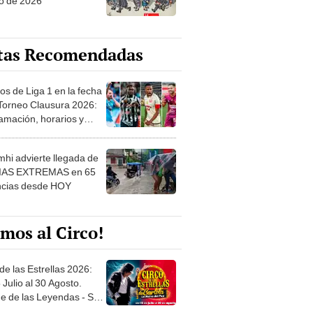
o de 2026
tas Recomendadas
os de Liga 1 en la fecha
 Torneo Clausura 2026:
amación, horarios y
 ver
hi advierte llegada de
IAS EXTREMAS en 65
ncias desde HOY
mos al Circo!
de las Estrellas 2026:
 Julio al 30 Agosto.
e de las Leyendas - San
l