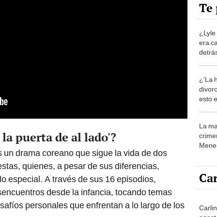
Te 
¿Lyle
era ca
detrás
'Monst
¿'La 
divorc
esto 
sobre 
La ma
la puerta de al lado'?
crime
Menen
es un drama coreano que sigue la vida de dos
Estad
tas, quienes, a pesar de sus diferencias,
Car
o especial. A través de sus 16 episodios,
encuentros desde la infancia, tocando temas
safíos personales que enfrentan a lo largo de los
Carlin