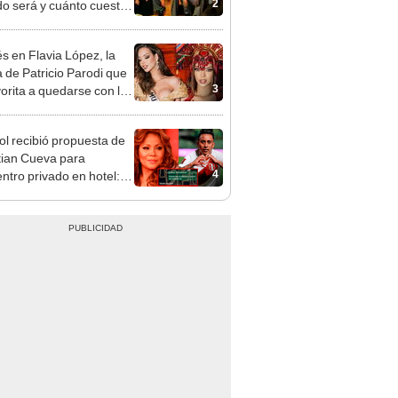
2
o será y cuánto cuestan
ntradas
s en Flavia López, la
 de Patricio Parodi que
3
vorita a quedarse con la
a del Miss Perú 2025?
ol recibió propuesta de
tian Cueva para
4
ntro privado en hotel:
uedo ir al Westin, me
en ahí"