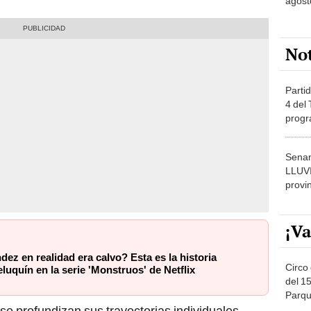
agost
No
Partid
4 del
progr
dónde
Senam
LLUV
provi
¡Va
ez en realidad era calvo? Esta es la historia
Circo 
eluquín en la serie 'Monstruos' de Netflix
del 15
Parqu
Migue
se profundizan sus trayectorias individuales,