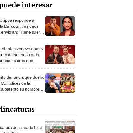
puede interesar
 Grippa responde a
la Darcourt tras decir
 envidian: “Tiene suerte
a respeten”
antantes venezolanos y
smo dolor por su país:
ambio no creo que
"
ito denuncia que dueño
s Cómplices de la
a patentó su nombre:
se busquen a otro”
lincaturas
ncatura del sábado 8 de