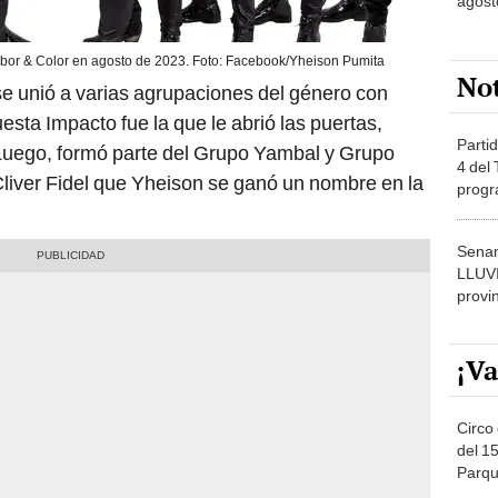
agost
bor & Color en agosto de 2023. Foto: Facebook/Yheison Pumita
No
 se unió a varias agrupaciones del género con
esta Impacto fue la que le abrió las puertas,
Partid
 Luego, formó parte del Grupo Yambal y Grupo
4 del
Cliver Fidel que Yheison se ganó un nombre en la
progr
dónde
Senam
LLUV
provi
¡Va
Circo 
del 15
Parqu
Migue