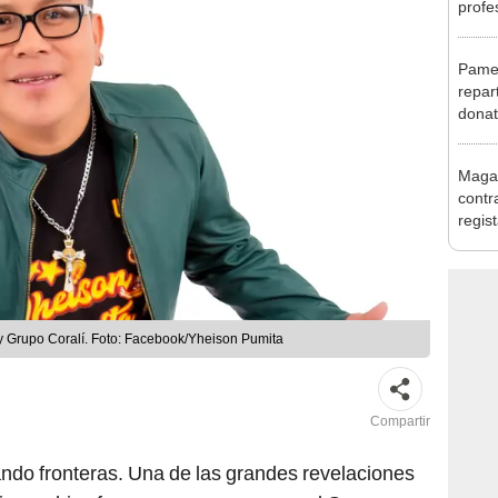
profe
curso
pocio
Pamel
más
repar
donat
polém
Cueva
Magal
brom
contr
regis
'Habl
parec
y Grupo Coralí. Foto: Facebook/Yheison Pumita
Compartir
ndo fronteras. Una de las grandes revelaciones