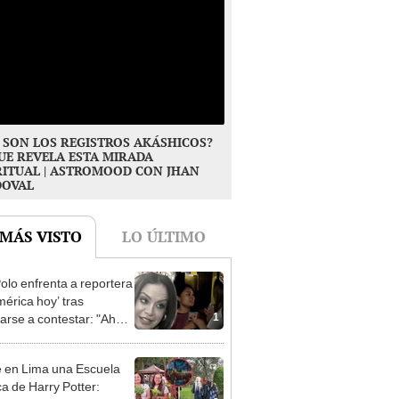
 SON LOS REGISTROS AKÁSHICOS?
UE REVELA ESTA MIRADA
RITUAL | ASTROMOOD CON JHAN
DOVAL
 MÁS VISTO
LO ÚLTIMO
Polo enfrenta a reportera
mérica hoy’ tras
1
arse a contestar: "Ahora
oy reina decido que
star"
e en Lima una Escuela
a de Harry Potter: