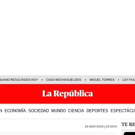
NUANO RESULTADOS HOY
CASO MOCHASUELDOS
MIGUEL TORRES
LEY PU
N
ECONOMÍA
SOCIEDAD
MUNDO
CIENCIA
DEPORTES
ESPECTÁCU
TE R
15 Ago 2024 | 15:25 h