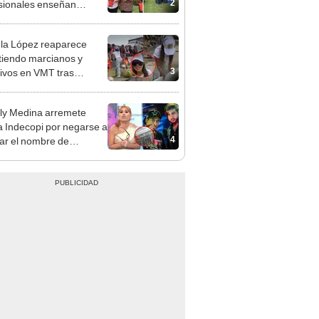
2
sionales enseñan
s de hechicería,
nes, criaturas mágicas y
a López reaparece
tiendo marcianos y
3
ivos en VMT tras
ica con Christian
: "Pensaban que era
y Medina arremete
a"
a Indecopi por negarse a
4
tar el nombre de
ando huevadas': "Me
e injusto"