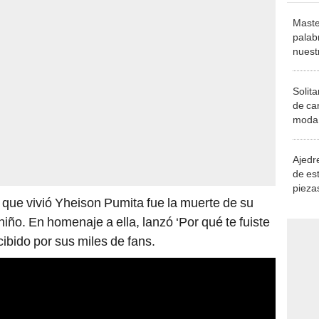
Maste
palab
nuest
Solita
de ca
moda.
demue
Ajedre
de es
piezas
ue vivió Yheison Pumita fue la muerte de su
consi
iño. En homenaje a ella, lanzó ‘Por qué te fuiste
ibido por sus miles de fans.