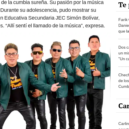
 de la cumbia sureña. Su pasión por la música
Te 
 Durante su adolescencia, pudo mostrar su
ción Educativa Secundaria JEC Simón Bolívar,
Farik
s. “Allí sentí el llamado de la música”, expresa.
Danie
que la
que l
Dos c
un mi
"Un c
exista
Chech
de lo
Cumbi
“Que 
Car
Carli