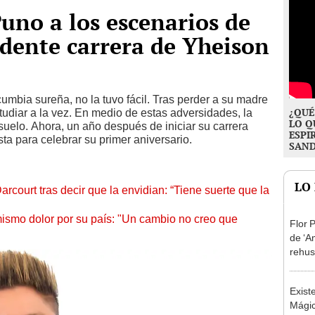
Puno a los escenarios de
ndente carrera de Yheison
umbia sureña, no la tuvo fácil. Tras perder a su madre
¿QUÉ
studiar a la vez. En medio de estas adversidades, la
LO Q
uelo. Ahora, un año después de iniciar su carrera
ESPI
sta para celebrar su primer aniversario.
SAN
LO
rcourt tras decir que la envidian: “Tiene suerte que la
ismo dolor por su país: "Un cambio no creo que
Flor 
de ‘A
rehus
que s
conte
Exist
Mágic