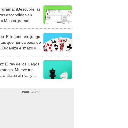
rgrama: ¡Descubre las
ras escondidas en
ro Mastergrama!
rio: El legendario juego
rtas que nunca pasa de
 Organiza el mazo y
stra tu habilidad.
z: El rey de los juegos
trategia. Mueve tus
, anticipa al rival y
gue el jaque mate.