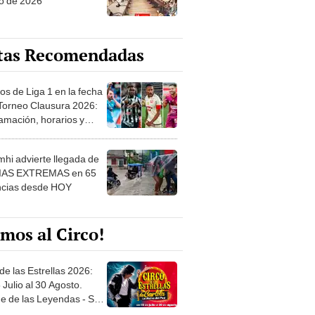
o de 2026
tas Recomendadas
os de Liga 1 en la fecha
 Torneo Clausura 2026:
amación, horarios y
 ver
hi advierte llegada de
IAS EXTREMAS en 65
ncias desde HOY
mos al Circo!
de las Estrellas 2026:
 Julio al 30 Agosto.
e de las Leyendas - San
l