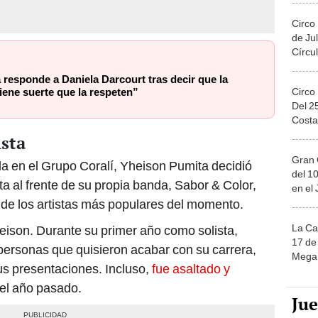
Circo
de Jul
Círcul
 responde a Daniela Darcourt tras decir que la
Circo
iene suerte que la respeten”
Del 2
Costa
ista
Gran 
a en el Grupo Coralí, Yheison Pumita decidió
del 10
a al frente de su propia banda, Sabor & Color,
en el
de los artistas más populares del momento.
La Ca
heison. Durante su primer año como solista,
17 de 
 personas que quisieron acabar con su carrera,
Mega 
sus presentaciones. Incluso,
fue asaltado y
del año pasado.
Ju