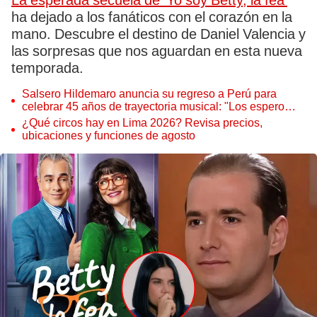
La esperada secuela de 'Yo soy Betty, la fea'
ha dejado a los fanáticos con el corazón en la
mano. Descubre el destino de Daniel Valencia y
las sorpresas que nos aguardan en esta nueva
temporada.
Salsero Hildemaro anuncia su regreso a Perú para
celebrar 45 años de trayectoria musical: "Los espero
para cantar con todos ustedes”
¿Qué circos hay en Lima 2026? Revisa precios,
ubicaciones y funciones de agosto