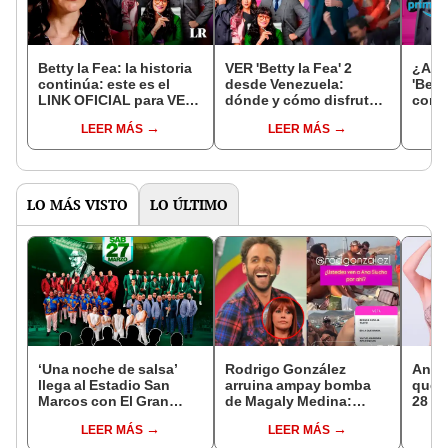
Betty la Fea: la historia
VER 'Betty la Fea' 2
¿A qu
continúa: este es el
desde Venezuela:
'Betty
LINK OFICIAL para VER
dónde y cómo disfrutar
cont
el capítulo 1 y 2 de
de la emisión de los
Prim
LEER MÁS
LEER MÁS
estreno
capítulos 1 y 2 en LÍNEA
LO MÁS VISTO
LO ÚLTIMO
‘Una noche de salsa’
Rodrigo González
Angi
llega al Estadio San
arruina ampay bomba
que l
Marcos con El Gran
de Magaly Medina:
28 ki
Combo de Puerto Rico,
'peluchín' expone video
sond
LEER MÁS
LEER MÁS
Niche, La Sonora
de Edison Flores en
alime