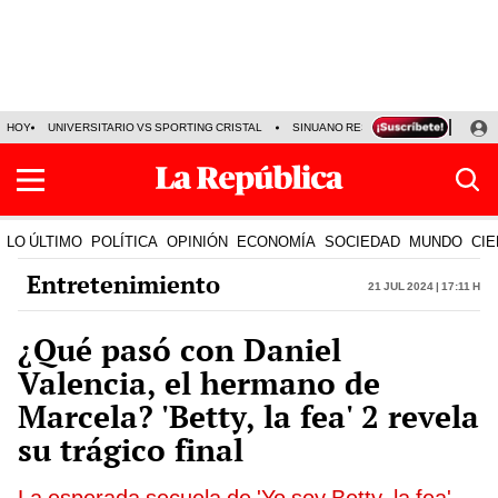
HOY
UNIVERSITARIO VS SPORTING CRISTAL
SINUANO RESULTADOS HOY
CA
LO ÚLTIMO
POLÍTICA
OPINIÓN
ECONOMÍA
SOCIEDAD
MUNDO
CIE
Entretenimiento
21 Jul 2024 | 17:11 h
¿Qué pasó con Daniel
Valencia, el hermano de
Marcela? 'Betty, la fea' 2 revela
su trágico final