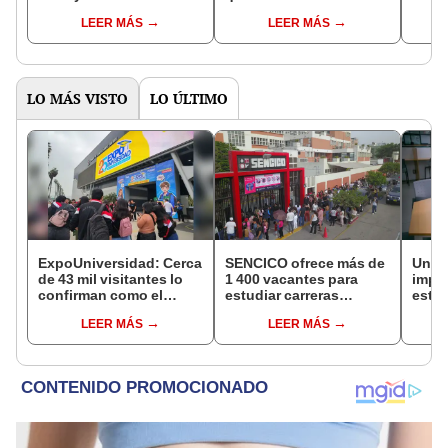
estudiar ahí? Cuenta
primer día de clases y
en P
LEER MÁS
LEER MÁS
con bibliotecas,
lograr una adaptación
auditorios y espacios
positiva
deportivos
LO MÁS VISTO
LO ÚLTIMO
ExpoUniversidad: Cerca
SENCICO ofrece más de
Unive
de 43 mil visitantes lo
1 400 vacantes para
impo
confirman como el
estudiar carreras
están
mayor evento
técnicas en el sector
educa
LEER MÁS
LEER MÁS
orientación vocacional
construcción y
Sell
saneamiento a nivel
nacional