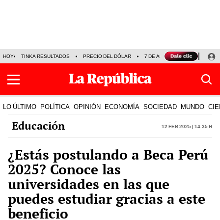
HOY
TINKA RESULTADOS
PRECIO DEL DÓLAR
7 DE AGOSTO
OLLANTA H
LO ÚLTIMO
POLÍTICA
OPINIÓN
ECONOMÍA
SOCIEDAD
MUNDO
CIE
Educación
12 Feb 2025 | 14:35 h
¿Estás postulando a Beca Perú
2025? Conoce las
universidades en las que
puedes estudiar gracias a este
beneficio