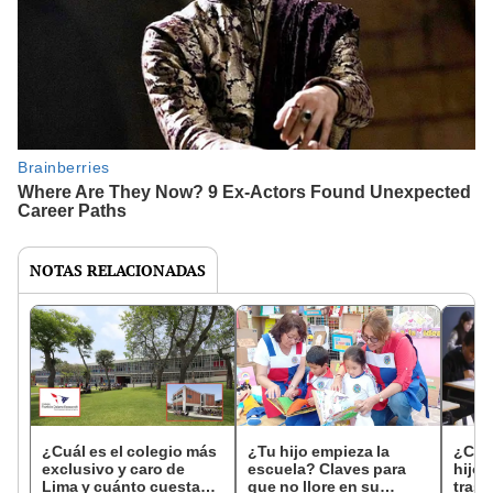
NOTAS RELACIONADAS
¿Cuál es el colegio más
¿Tu hijo empieza la
¿Cóm
exclusivo y caro de
escuela? Claves para
hijos
Lima y cuánto cuesta
que no llore en su
tras 