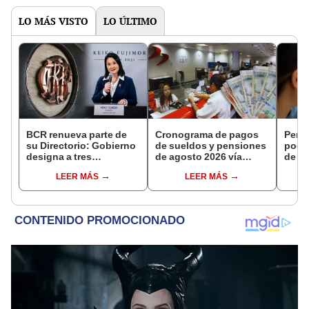
LO MÁS VISTO
LO ÚLTIMO
BCR renueva parte de
Cronograma de pagos
Perso
su Directorio: Gobierno
de sueldos y pensiones
podr
designa a tres
de agosto 2026 vía
de ha
representantes del
Banco de la Nación:
compr
LEER MÁS
LEER MÁS
Ejecutivo
conoce las fechas de
nuev
depósito