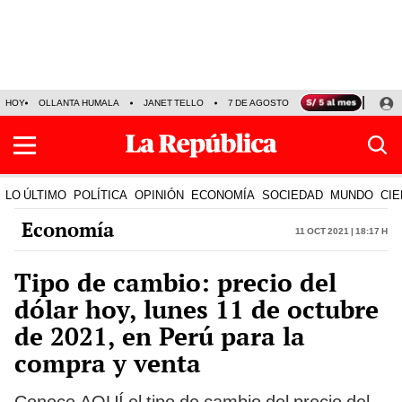
HOY
OLLANTA HUMALA
JANET TELLO
7 DE AGOSTO
TINKA RESULTADOS
LO ÚLTIMO
POLÍTICA
OPINIÓN
ECONOMÍA
SOCIEDAD
MUNDO
CIE
Economía
11 Oct 2021 | 18:17 h
Tipo de cambio: precio del
dólar hoy, lunes 11 de octubre
de 2021, en Perú para la
compra y venta