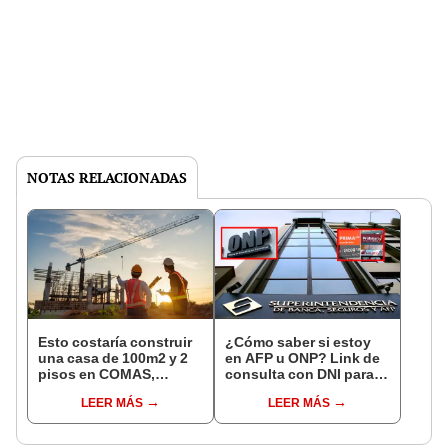
NOTAS RELACIONADAS
Esto costaría construir
¿Cómo saber si estoy
una casa de 100m2 y 2
en AFP u ONP? Link de
pisos en COMAS,
consulta con DNI para
CARABAYLLO y otros
ver en qué fondo de
LEER MÁS
LEER MÁS
distritos de LIMA
pensiones estás
NORTE