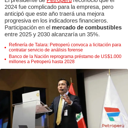
El presidente de
Petroperú
reconoció que el
2024 fue complicado para la empresa, pero
anticipó que este año traerá una mejora
progresiva en los indicadores financieros.
Participación en el
mercado de combustibles
entre 2025 y 2030 alcanzaría un 35%.
Refinería de Talara: Petroperú convoca a licitación para
contratar servicio de análisis forense
Banco de la Nación reprograma préstamo de US$1.000
millones a Petroperú hasta 2028