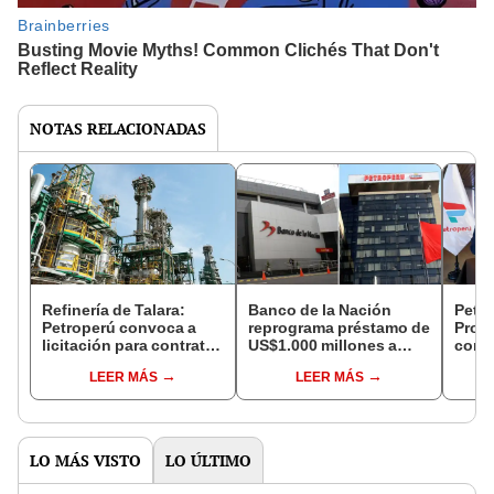
NOTAS RELACIONADAS
Refinería de Talara:
Banco de la Nación
Petro
Petroperú convoca a
reprograma préstamo de
Proin
licitación para contratar
US$1.000 millones a
conve
servicio de análisis
Petroperú hasta 2028
venta
LEER MÁS
LEER MÁS
forense
acti
LO MÁS VISTO
LO ÚLTIMO