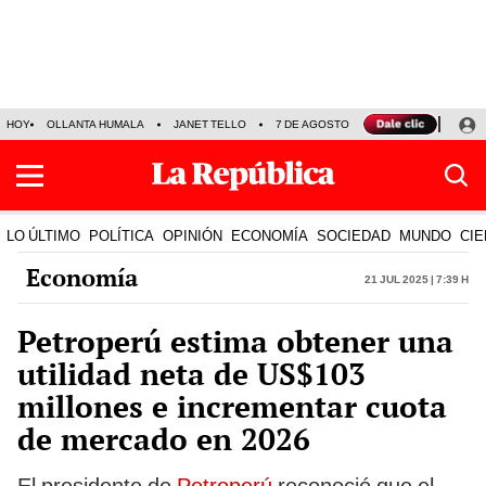
HOY
OLLANTA HUMALA
JANET TELLO
7 DE AGOSTO
TINKA RESULTADOS
LO ÚLTIMO
POLÍTICA
OPINIÓN
ECONOMÍA
SOCIEDAD
MUNDO
CIE
Economía
21 Jul 2025 | 7:39 h
Petroperú estima obtener una
utilidad neta de US$103
millones e incrementar cuota
de mercado en 2026