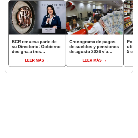
BCR renueva parte de
Cronograma de pagos
Por e
su Directorio: Gobierno
de sueldos y pensiones
utili
designa a tres
de agosto 2026 vía
5 cén
representantes del
Banco de la Nación:
LEER MÁS
LEER MÁS
Ejecutivo
conoce las fechas de
depósito