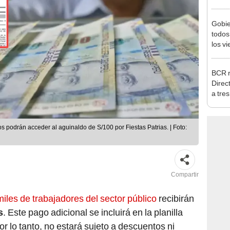
agost
Gobie
todos
los v
julio
BCR r
Direc
a tre
Ejecu
 podrán acceder al aguinaldo de S/100 por Fiestas Patrias. | Foto:
Compartir
miles de trabajadores del sector público
recibirán
s
. Este pago adicional se incluirá en la planilla
r lo tanto, no estará sujeto a descuentos ni