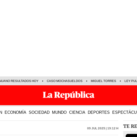
NUANO RESULTADOS HOY
CASO MOCHASUELDOS
MIGUEL TORRES
LEY PU
N
ECONOMÍA
SOCIEDAD
MUNDO
CIENCIA
DEPORTES
ESPECTÁCU
TE R
09 Jul 2025 | 19:12 h