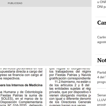
u ONP
DNI p
pensi
Car
Carlin
agost
No
Partid
4 del
progr
dónde
Senam
LLUV
provi