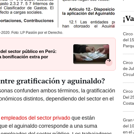
¡Va
-2020. Foto: LP Pasión por el Derecho.
Circo 
del 15
Parqu
del sector público en Perú:
Migue
a bonificación extra por
Circo
de Jul
Círcul
entre gratificación y aguinaldo?
sonas confunden ambos términos, la gratificación
Circo
Del 2
onómicos distintos, dependiendo del sector en el
Costa
s empleados del sector privado
que están
Gran 
s que el aguinaldo corresponde a una suma
del 10
en el
 empleados del sector público. Los trabajadores