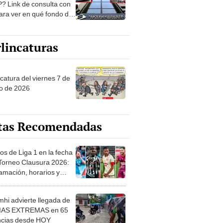
? Link de consulta con
ara ver en qué fondo de
ones estás
lincaturas
catura del viernes 7 de
o de 2026
tas Recomendadas
os de Liga 1 en la fecha
 Torneo Clausura 2026:
amación, horarios y
 ver
hi advierte llegada de
IAS EXTREMAS en 65
ncias desde HOY