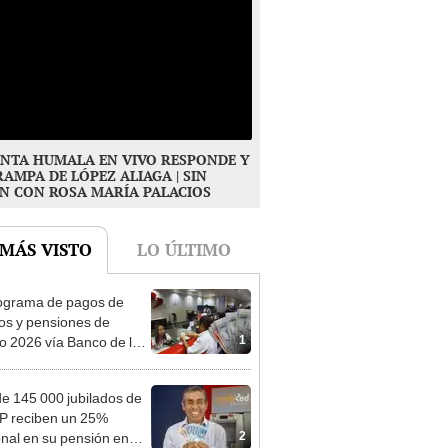
NTA HUMALA EN VIVO RESPONDE Y
RAMPA DE LÓPEZ ALIAGA | SIN
N CON ROSA MARÍA PALACIOS
 MÁS VISTO
LO ÚLTIMO
ograma de pagos de
os y pensiones de
1
o 2026 vía Banco de la
n: conoce las fechas de
ito
e 145 000 jubilados de
P reciben un 25%
2
onal en su pensión en