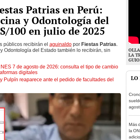
estas Patrias en Perú:
cina y Odontología del
S/100 en julio de 2025
 públicos recibirán el
aguinaldo
por
Fiestas Patrias
.
OLLA
 y Odontología del Estado también lo recibirán, sin
LA T
GUIO
RNES 7 de agosto de 2026: consulta el tipo de cambio
aformas digitales
LO
y Pulpín reaparece ante el pedido de facultades del
Cron
sueld
agost
Nació
depós
Más d
la ON
adici