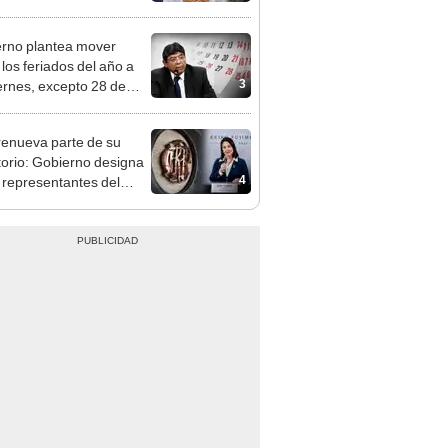
o
rno plantea mover
 los feriados del año a
3
iernes, excepto 28 de
, Navidad y Año Nuevo
enueva parte de su
torio: Gobierno designa
4
s representantes del
tivo