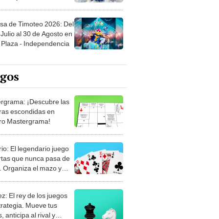
sa de Timoteo 2026: Del
Julio al 30 de Agosto en
Plaza - Independencia
egos
rgrama: ¡Descubre las
ras escondidas en
ro Mastergrama!
rio: El legendario juego
rtas que nunca pasa de
 Organiza el mazo y
stra tu habilidad.
z: El rey de los juegos
trategia. Mueve tus
, anticipa al rival y