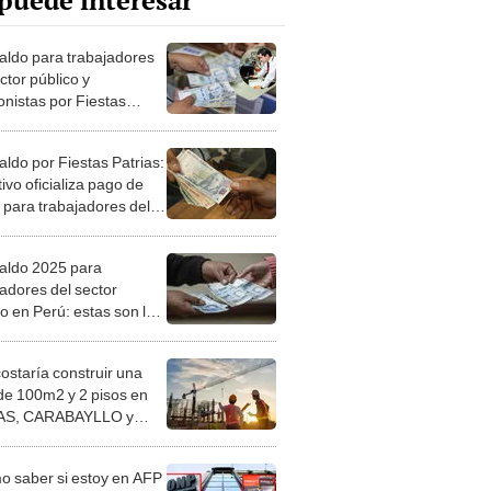
puede interesar
aldo para trabajadores
ctor público y
onistas por Fiestas
as 2025: fechas y monto
cobrar en el Banco de la
aldo por Fiestas Patrias:
n
ivo oficializa pago de
 para trabajadores del
r público
aldo 2025 para
jadores del sector
o en Perú: estas son las
s para cobrar la
cación extra por Fiestas
costaría construir una
as
de 100m2 y 2 pisos en
S, CARABAYLLO y
distritos de LIMA
TE
 saber si estoy en AFP