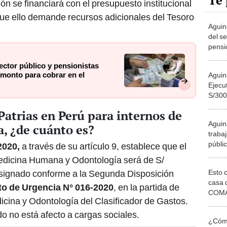
Te 
n se financiará con el presupuesto institucional
 que ello demande recursos adicionales del Tesoro
Aguin
del se
pensi
Patri
ector público y pensionistas
para 
 monto para cobrar en el
Aguin
Nació
Ejecut
S/300
secto
Patrias en Perú para internos de
Aguin
, ¿de cuánto es?
traba
públic
2020,
a través de su artículo 9, establece que el
fecha
Medicina Humana y Odontología será de S/
bonifi
Esto 
signado conforme a la Segunda Disposición
Patri
casa 
o de Urgencia N° 016-2020
, en la partida de
COMA
dicina y Odontología del Clasificador de Gastos.
otros 
NOR
o no está afecto a cargas sociales.
¿Cómo