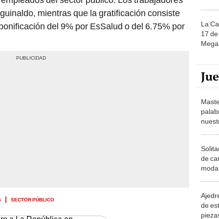
uinaldo, mientras que la gratificación consiste
La Ca
bonificación del 9% por EsSalud o del 6.75% por
17 de 
Mega 
Ju
Maste
palab
nuest
Solita
de ca
moda.
demue
Ajedre
S
SECTOR PÚBLICO
de es
piezas