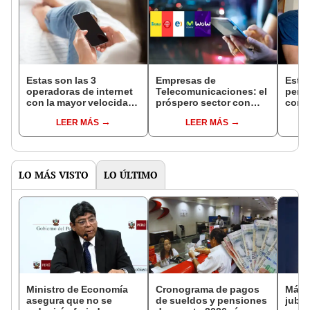
Estas son las 3
Empresas de
Estas
operadoras de internet
Telecomunicaciones: el
peru
con la mayor velocidad
próspero sector con
conex
en el Perú, según último
ingresos superiores a
media
LEER MÁS
LEER MÁS
reporte de Osiptel
los S/21.000 millones y
2025,
con más de 1 millón de
reclamos
LO MÁS VISTO
LO ÚLTIMO
Ministro de Economía
Cronograma de pagos
Más 
asegura que no se
de sueldos y pensiones
jubil