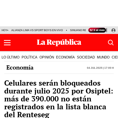
HOY
ALIANZA LIMA VS SPORT BOYS EN VIVO
SINUANO RESULTADOS HOY
JO
LO ÚLTIMO
POLÍTICA
OPINIÓN
ECONOMÍA
SOCIEDAD
MUNDO
CIE
Economía
04 Jul 2025 | 17:00 h
Celulares serán bloqueados
durante julio 2025 por Osiptel:
más de 390.000 no están
registrados en la lista blanca
del Renteseg