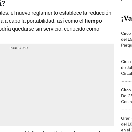
ú?
ales, el nuevo reglamento establece la reducción
¡Va
va a cabo la portabilidad, así como el
tiempo
dría quedarse sin servicio, conocido como
Circo 
del 15
Parqu
Migue
Circo
de Jul
Círcul
Circo
Del 2
Costa
Gran 
del 10
en el