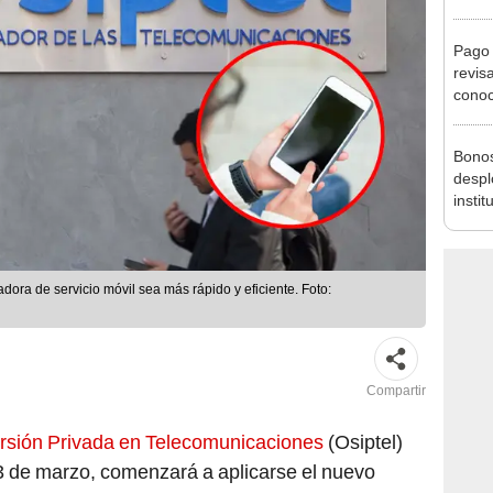
agost
Pago 
revis
conoc
depós
Bonos
despl
instit
ora de servicio móvil sea más rápido y eficiente. Foto:
Compartir
rsión Privada en Telecomunicaciones
(Osiptel)
 3 de marzo, comenzará a aplicarse el nuevo