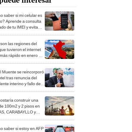
puede interesar
 saber si mi celular es
o? Aprende a consulta
ado de tu IMEI y evita
s, vía Osiptel
 son las regiones del
ue tuvieron el internet
 más rápido en enero de
 según Osiptel
l Muente se reincorporó
tel tras renuncia del
ente interino y fallo de
costaría construir una
de 100m2 y 2 pisos en
S, CARABAYLLO y
distritos de LIMA
TE
 saber si estoy en AFP