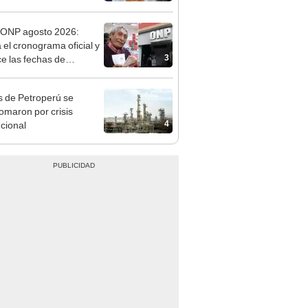
o
ONP agosto 2026:
a el cronograma oficial y
3
e las fechas de
ito por apellido
 de Petroperú se
omaron por crisis
4
ucional