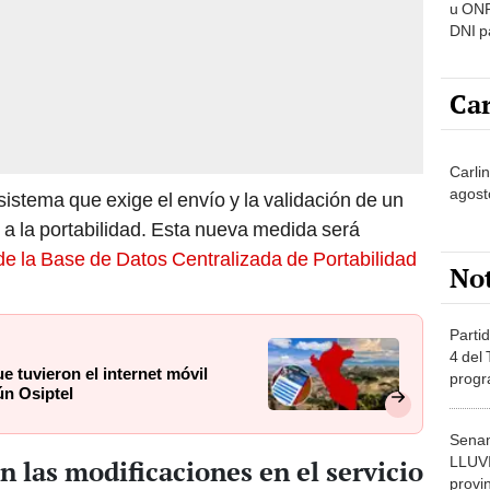
u ONP
DNI p
pensi
Car
Carlin
agost
istema que exige el envío y la validación de un
o a la portabilidad. Esta nueva medida será
de la Base de Datos Centralizada de Portabilidad
No
Partid
4 del
e tuvieron el internet móvil
progr
ún Osiptel
dónde
Senam
LLUV
n las modificaciones en el servicio
provi