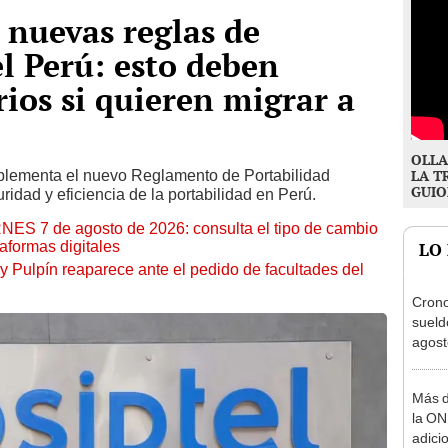
 nuevas reglas de
el Perú: esto deben
rios si quieren migrar a
OLLA
implementa el nuevo Reglamento de Portabilidad
LA T
GUIO
idad y eficiencia de la portabilidad en Perú.
RNES 7 de agosto de 2026: consulta el tipo de cambio
aformas digitales
LO
y Pulpín reaparece ante el pedido de facultades del
Cron
sueld
agost
Nació
depós
Más d
la ON
adici