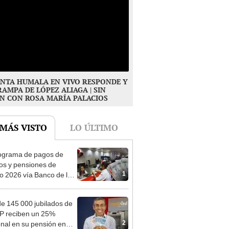
NTA HUMALA EN VIVO RESPONDE Y
RAMPA DE LÓPEZ ALIAGA | SIN
N CON ROSA MARÍA PALACIOS
 MÁS VISTO
LO ÚLTIMO
ograma de pagos de
os y pensiones de
1
o 2026 vía Banco de la
n: conoce las fechas de
ito
e 145 000 jubilados de
P reciben un 25%
2
onal en su pensión en