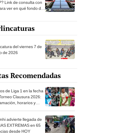
? Link de consulta con
ara ver en qué fondo de
ones estás
lincaturas
catura del viernes 7 de
o de 2026
tas Recomendadas
os de Liga 1 en la fecha
 Torneo Clausura 2026:
amación, horarios y
 ver
hi advierte llegada de
IAS EXTREMAS en 65
ncias desde HOY