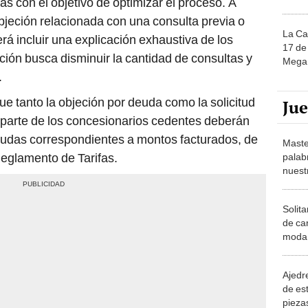
 con el objetivo de optimizar el proceso. A
objeción relacionada con una consulta previa o
La Ca
á incluir una explicación exhaustiva de los
17 de 
ción busca disminuir la cantidad de consultas y
Mega 
.
ue tanto la objeción por deuda como la solicitud
Ju
parte de los concesionarios cedentes deberán
eudas correspondientes a montos facturados, de
Maste
Reglamento de Tarifas.
palab
nuest
Solita
de ca
moda.
demue
Ajedre
de es
piezas