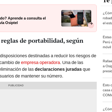
Te 
¿Cómo
robad
ado? Aprende a consulta el
vía Osiptel
el est
fraude
Estas
 reglas de portabilidad, según
Perú q
móvil
2025,
disposiciones destinadas a reducir los riesgos de
Rafae
e cambio de
empresa operadora
. Una de las
a Osip
eliminación de las
declaraciones juradas
que
presid
 usuarios de mantener su número.
Servir
Esto 
casa 
COMA
otros 
NOR
¿Cómo