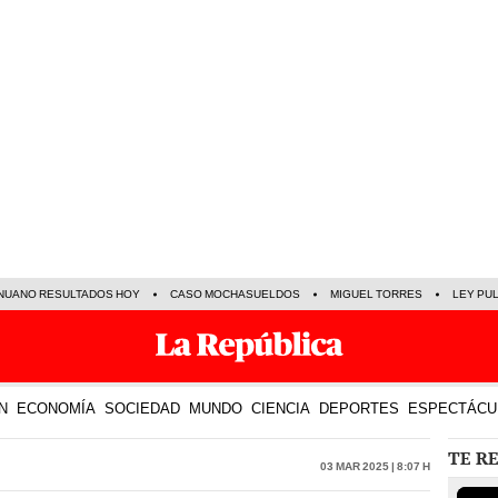
NUANO RESULTADOS HOY
CASO MOCHASUELDOS
MIGUEL TORRES
LEY PU
N
ECONOMÍA
SOCIEDAD
MUNDO
CIENCIA
DEPORTES
ESPECTÁCU
TE R
03 Mar 2025 | 8:07 h