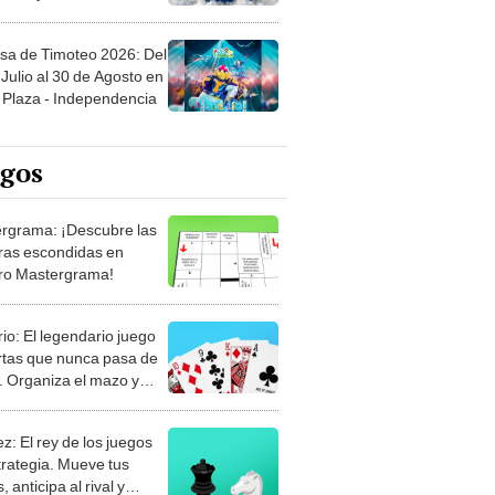
sa de Timoteo 2026: Del
Julio al 30 de Agosto en
Plaza - Independencia
egos
rgrama: ¡Descubre las
ras escondidas en
ro Mastergrama!
rio: El legendario juego
rtas que nunca pasa de
 Organiza el mazo y
stra tu habilidad.
z: El rey de los juegos
trategia. Mueve tus
, anticipa al rival y