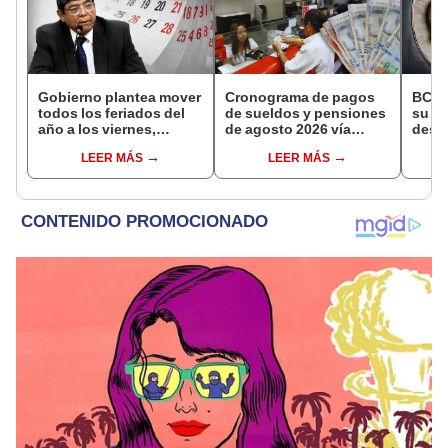
Gobierno plantea mover
Cronograma de pagos
BCR 
todos los feriados del
de sueldos y pensiones
su Di
año a los viernes,
de agosto 2026 vía
desig
excepto 28 de julio,
Banco de la Nación:
repre
LEER MÁS
LEER MÁS
Navidad y Año Nuevo
conoce las fechas de
Ejecu
depósito