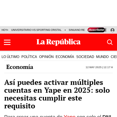
HOY
UNIVERSITARIO VS SPORTING CRISTAL
SINUANO RESULTADOS HOY
CA
LO ÚLTIMO
POLÍTICA
OPINIÓN
ECONOMÍA
SOCIEDAD
MUNDO
CIE
Economía
12 May 2025 | 12:17 h
Así puedes activar múltiples
cuentas en Yape en 2025: solo
necesitas cumplir este
requisito