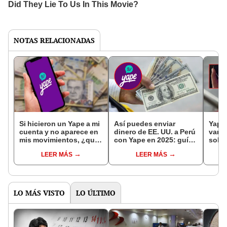
NOTAS RELACIONADAS
Si hicieron un Yape a mi
Así puedes enviar
Yape 
cuenta y no aparece en
dinero de EE. UU. a Perú
varia
mis movimientos, ¿qué
con Yape en 2025: guía
sola 
debo hacer? Estas son
para transferir dinero
la ún
LEER MÁS
LEER MÁS
las posibles causas y
por remesas desde el
debes
cómo solucionarlo
extranjero
LO MÁS VISTO
LO ÚLTIMO