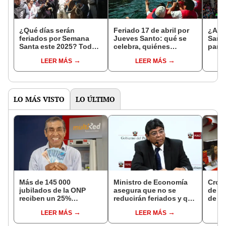
¿Qué días serán
Feriado 17 de abril por
¿A d
feriados por Semana
Jueves Santo: qué se
Santa
Santa este 2025? Todo
celebra, quiénes
para 
lo que debes saber
descansan, cuánto
y Vie
LEER MÁS
LEER MÁS
sobre el fin de semana
pagan si me toca
largo en Perú
trabajar y todo sobre la
festividad en Perú
LO MÁS VISTO
LO ÚLTIMO
Más de 145 000
Ministro de Economía
Cron
jubilados de la ONP
asegura que no se
de s
reciben un 25%
reducirán feriados y que
de ag
adicional en su pensión
sueldo mínimo se
Banco
LEER MÁS
LEER MÁS
en agosto
aumentará en dos
conoc
etapas
depó