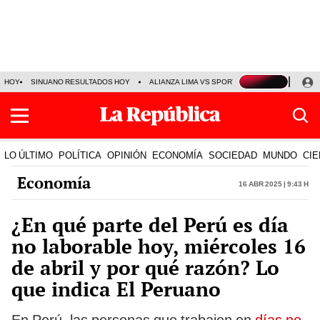
HOY
SINUANO RESULTADOS HOY
ALIANZA LIMA VS SPORT BOYS
JORGE MES
LO ÚLTIMO
POLÍTICA
OPINIÓN
ECONOMÍA
SOCIEDAD
MUNDO
CIE
Economía
16 Abr 2025 | 9:43 h
¿En qué parte del Perú es día
no laborable hoy, miércoles 16
de abril y por qué razón? Lo
que indica El Peruano