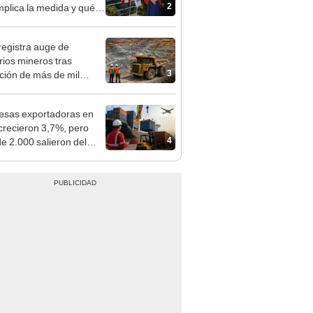
os podrían venir
registra auge de
orios mineros tras
3
ación de más de mil
siones para explorar
 y oro
sas exportadoras en
crecieron 3,7%, pero
4
e 2.000 salieron del
do internacional