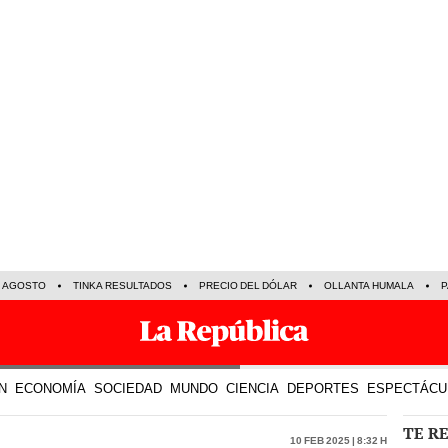
E AGOSTO
TINKA RESULTADOS
PRECIO DEL DÓLAR
OLLANTA HUMALA
P
N
ECONOMÍA
SOCIEDAD
MUNDO
CIENCIA
DEPORTES
ESPECTÁCU
TE R
10 Feb 2025 | 8:32 h