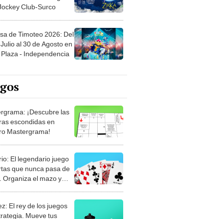
sa de Timoteo 2026: Del
Julio al 30 de Agosto en
Plaza - Independencia
egos
rgrama: ¡Descubre las
ras escondidas en
ro Mastergrama!
rio: El legendario juego
rtas que nunca pasa de
 Organiza el mazo y
stra tu habilidad.
z: El rey de los juegos
trategia. Mueve tus
, anticipa al rival y