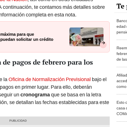
Te 
A continuación, te contamos más detalles sobre
 información completa en esta nota.
Banco
edad 
pensi
d máxima para que
traba
puedan solicitar un crédito
un cr
Reemb
2025
febrer
de las
 de pagos de febrero para los
E en e
para s
Afili
e la
Oficina de Normalización Previsional
bajo el
acced
pagos en primer lugar. Para ello, deberán
como 
solo 
 seguir un
cronograma
que se basa en la letra
años 
ción, se detallan las fechas establecidas para este
Esto 
casa 
COMA
otros 
NOR
¿Cómo