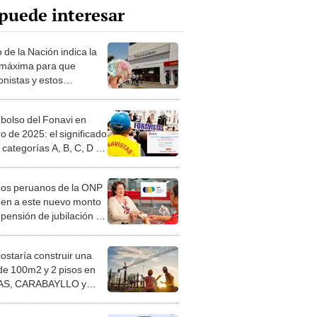
puede interesar
 de la Nación indica la
máxima para que
onistas y estos
jadores puedan solicitar
édito hipotecario en Perú
olso del Fonavi en
o de 2025: el significado
 categorías A, B, C, D y
l proceso de inscripción
olicitar la devolución
ados peruanos de la ONP
en a este nuevo monto
pensión de jubilación si
aportaron durante 10
en 2025
costaría construir una
de 100m2 y 2 pisos en
S, CARABAYLLO y
distritos de LIMA
TE
 saber si estoy en AFP