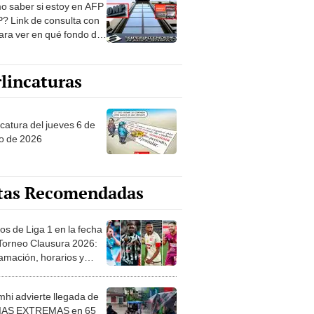
? Link de consulta con
ara ver en qué fondo de
ones estás
lincaturas
ncatura del jueves 6 de
o de 2026
tas Recomendadas
os de Liga 1 en la fecha
 Torneo Clausura 2026:
amación, horarios y
 ver
hi advierte llegada de
IAS EXTREMAS en 65
ncias desde HOY