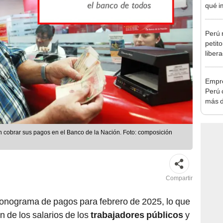
cambi
Perú 
petit
liber
conce
cobre
Empre
Perú 
más d
merca
 cobrar sus pagos en el Banco de la Nación. Foto: composición
Compartir
cronograma de pagos para febrero de 2025, lo que
n de los salarios de los
trabajadores públicos
y
e la
Oficina de Normalización Previsional
(ONP).