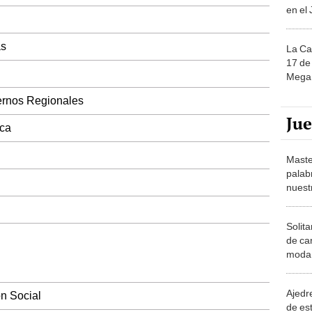
as
La Ca
17 de 
Mega 
ernos Regionales
Ju
ica
Maste
palab
nuest
Solita
de ca
moda.
demue
Ajedre
ón Social
de es
piezas
ción y Saneamiento