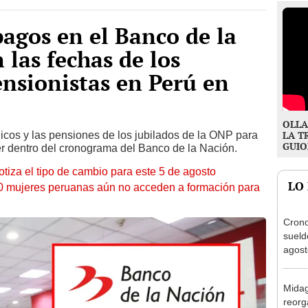
agos en el Banco de la
 las fechas de los
ensionistas en Perú en
OLLA
licos y las pensiones de los jubilados de la ONP para
LA T
GUIO
er dentro del cronograma del Banco de la Nación.
otiza el tipo de cambio para este 5 de agosto
LO
10 mujeres peruanas aún no acceden a formación para
Cron
sueld
agost
Nació
depós
Midag
reorg
qué i