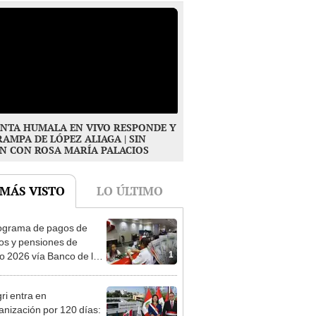
NTA HUMALA EN VIVO RESPONDE Y
RAMPA DE LÓPEZ ALIAGA | SIN
N CON ROSA MARÍA PALACIOS
 MÁS VISTO
LO ÚLTIMO
ograma de pagos de
os y pensiones de
1
o 2026 vía Banco de la
n: conoce las fechas de
ito
ri entra en
anización por 120 días:
2
mplica la medida y qué