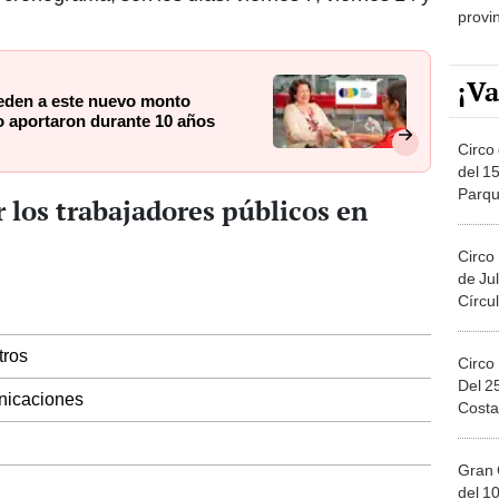
¡Va
eden a este nuevo monto
o aportaron durante 10 años
Circo 
del 15
Parqu
los trabajadores públicos en
Migue
Circo
de Jul
Círcul
tros
Circo
Del 2
nicaciones
Costa
Gran 
del 10
en el