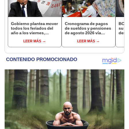
Gobierno plantea mover
Cronograma de pagos
BCR 
todos los feriados del
de sueldos y pensiones
su Di
año a los viernes,
de agosto 2026 vía
desig
excepto 28 de julio,
Banco de la Nación:
repre
LEER MÁS
LEER MÁS
Navidad y Año Nuevo
conoce las fechas de
Ejecu
depósito