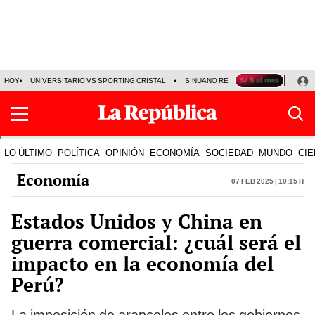
HOY
UNIVERSITARIO VS SPORTING CRISTAL
SINUANO RESULTADOS HOY
CA
LO ÚLTIMO
POLÍTICA
OPINIÓN
ECONOMÍA
SOCIEDAD
MUNDO
CIE
Economía
07 Feb 2025 | 10:15 h
Estados Unidos y China en
guerra comercial: ¿cuál será el
impacto en la economía del
Perú?