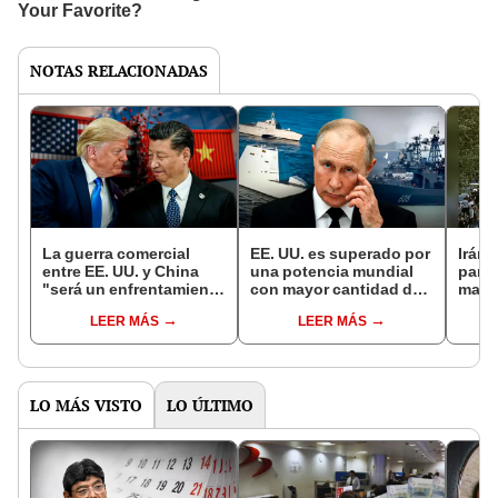
NOTAS RELACIONADAS
La guerra comercial
EE. UU. es superado por
Irán:
entre EE. UU. y China
una potencia mundial
para 
"será un enfrentamiento
con mayor cantidad de
mani
más intenso" que en el
buques de guerra por
LEER MÁS
LEER MÁS
primer gobierno de
primera vez: no es Rusia
Trump, dice experto
LO MÁS VISTO
LO ÚLTIMO