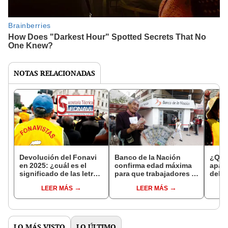
NOTAS RELACIONADAS
Devolución del Fonavi
Banco de la Nación
¿Qué 
en 2025: ¿cuál es el
confirma edad máxima
apare
significado de las letras
para que trabajadores y
del 
A, B, C, D y E en la
pensionistas soliciten
saber
LEER MÁS
LEER MÁS
página oficial?
un crédito hipotecario
una 
este 2025
de ap
LO MÁS VISTO
LO ÚLTIMO