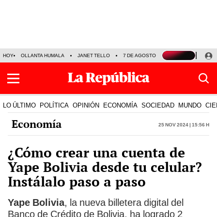
HOY
OLLANTA HUMALA
JANET TELLO
7 DE AGOSTO
TINKA RESULTADOS
LO ÚLTIMO
POLÍTICA
OPINIÓN
ECONOMÍA
SOCIEDAD
MUNDO
CIE
Economía
25 Nov 2024 | 15:56 h
¿Cómo crear una cuenta de
Yape Bolivia desde tu celular?
Instálalo paso a paso
Yape Bolivia
, la nueva billetera digital del
Banco de Crédito de Bolivia, ha logrado 2