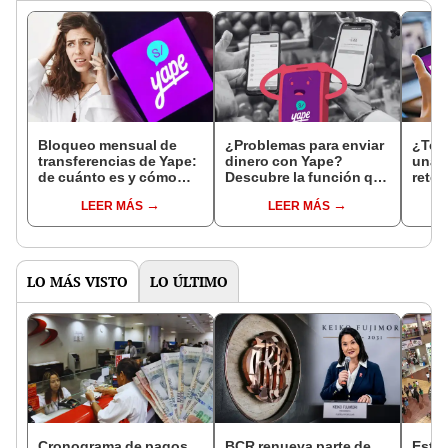
Bloqueo mensual de
¿Problemas para enviar
¿Te l
transferencias de Yape:
dinero con Yape?
una '
de cuánto es y cómo
Descubre la función que
reten
transferir si lo superas
te permitirá seguir
Cuid
LEER MÁS
LEER MÁS
yapeando sin
vícti
complicaciones
LO MÁS VISTO
LO ÚLTIMO
Cronograma de pagos
BCR renueva parte de
Este 