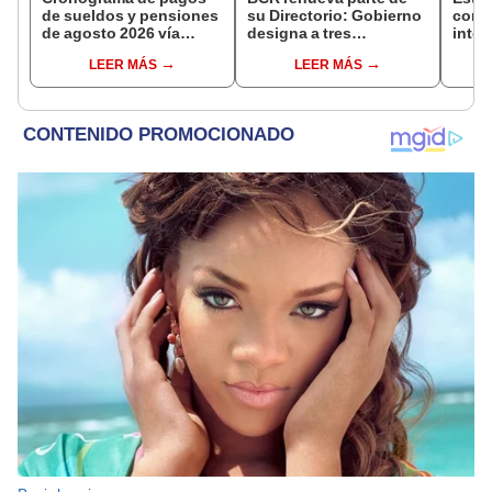
de sueldos y pensiones
su Directorio: Gobierno
come
de agosto 2026 vía
designa a tres
inteli
Banco de la Nación:
representantes del
más d
LEER MÁS
LEER MÁS
conoce las fechas de
Ejecutivo
abrir
depósito